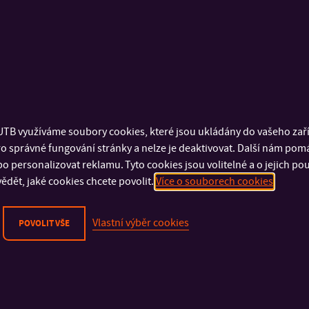
TB využíváme soubory cookies, které jsou ukládány do vašeho zaříz
o správné fungování stránky a nelze je deaktivovat. Další nám pom
o personalizovat reklamu. Tyto cookies jsou volitelné a o jejich p
Fakulta managementu a
ědět, jaké cookies chcete povolit.
Více o souborech cookies
ekonomiky
Vlastní výběr cookies
POVOLIT VŠE