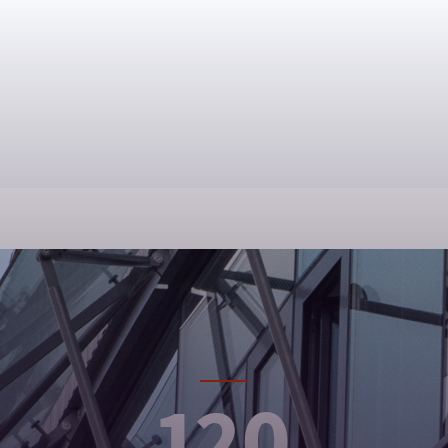
Erasmus+ stáž v Japonsku
120