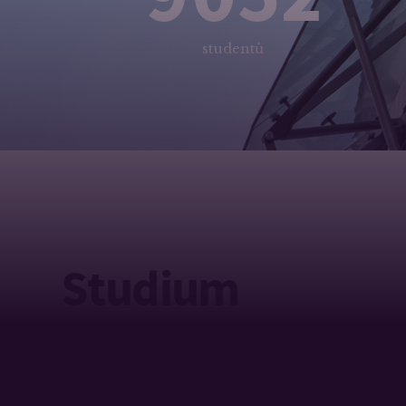
studentů
Studium