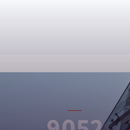
projektu SALINA
9052