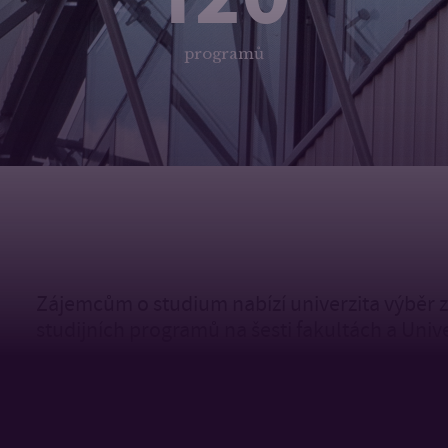
programů
Zájemcům o studium nabízí univerzita výběr 
studijních programů na šesti fakultách a Unive