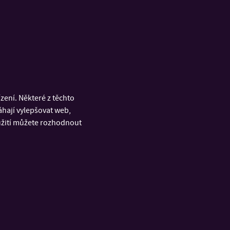
ení. Některé z těchto
áhají vylepšovat web,
oužití můžete rozhodnout
Fakulta multimediálních
komunikací