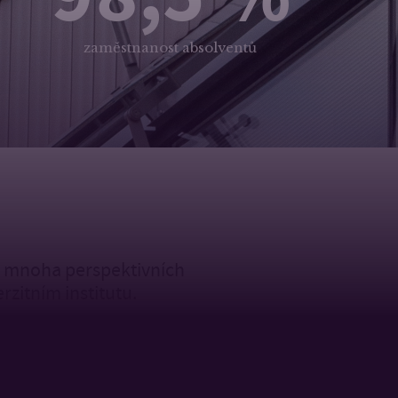
zaměstnanost absolventů
z mnoha perspektivních
rzitním institutu.