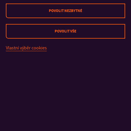
22:00 – 02:00 after party BLOK 12
POVOLIT NEZBYTNÉ
Vstupenky je možné zakoupit skrze portál
GoOut.cz
.
Počet míst na akci je omezen.
POVOLIT VŠE
Web
|
Facebook
|
Instagram
Vlastní výběr cookies
KONTAKT
DŮLEŽITÉ INFORMACE
FAKULTY A SOUČÁSTI