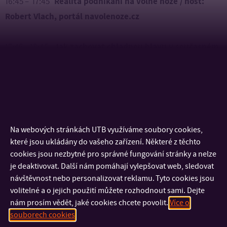
Realita podnikání na volné noze / host:
16:45 – 17:45
Robert Vlach, portál navolenoze.cz
Jak zachovat chladnou hlavu v současném
17:45 – 18:45
hektickém světě? / host: Marcela Roflíková, Český
mindfulness institut
18:45 – 19:00 přestávka
Na webových stránkách UTB využíváme soubory cookies,
19:00 – 19:30 A co dál během roku najdeš v UPPER? +
které jsou ukládány do vašeho zařízení. Některé z těchto
Podnikatelská akademie / Můj první milión + Představení
cookies jsou nezbytné pro správné fungování stránky a nelze
je deaktivovat. Další nám pomáhají vylepšovat web, sledovat
marketingové laboratoře REDlab
návštěvnost nebo personalizovat reklamu. Tyto cookies jsou
volitelné a o jejich použití můžete rozhodnout sami. Dejte
19:30 – 22:00 drinky a networking (DJ ktva)
nám prosím vědět, jaké cookies chcete povolit.
Více o
souborech cookies