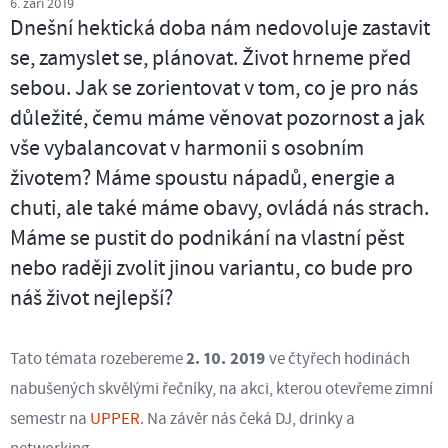
6. září 2019
Dnešní hektická doba nám nedovoluje zastavit
se, zamyslet se, plánovat. Život hrneme před
sebou. Jak se zorientovat v tom, co je pro nás
důležité, čemu máme věnovat pozornost a jak
vše vybalancovat v harmonii s osobním
životem? Máme spoustu nápadů, energie a
chuti, ale také máme obavy, ovládá nás strach.
Máme se pustit do podnikání na vlastní pěst
nebo raději zvolit jinou variantu, co bude pro
náš život nejlepší?
2. 10. 2019
Tato témata rozebereme
ve čtyřech hodinách
nabušených skvělými řečníky, na akci, kterou otevřeme zimní
semestr na
UPPER
. Na závěr nás čeká DJ, drinky a