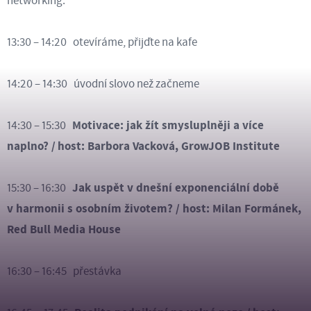
networking.
13:30 – 14:20 otevíráme, přijďte na kafe
14:20 – 14:30 úvodní slovo než začneme
Motivace: jak žít smysluplněji a více
14:30 – 15:30
naplno? / host: Barbora Vacková, GrowJOB Institute
Jak uspět v dnešní exponenciální době
15:30 – 16:30
v harmonii s osobním životem? / host: Milan Formánek,
Red Bull Media House
16:30 – 16:45 přestávka