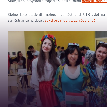
Stále jste si nevybrali? Projděte si naši širokou
nabídku dalších
Stejně jako studenti, mohou i zaměstnanci UTB vyjet na 
zaměstnance najdete v
sekci pro mobility zaměstnanců
.