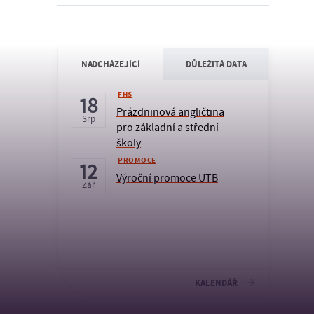
NADCHÁZEJÍCÍ
DŮLEŽITÁ DATA
FHS
18
Prázdninová angličtina
Srp
pro základní a střední
školy
PROMOCE
12
Výroční promoce UTB
Zář
KALENDÁŘ