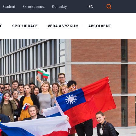
Student
Zaměstnanec
Kontakty
EN
Č
SPOLUPRÁCE
VĚDA A VÝZKUM
ABSOLVENT