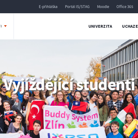
E-přihláška
Portál IS/STAG
Moodle
Office 365
UNIVERZITA
UCHAZE
TI
Vyjíždějící studenti