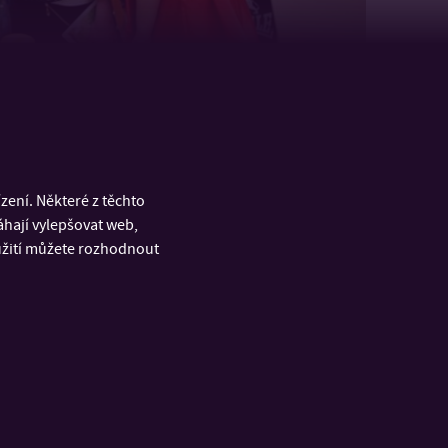
ení. Některé z těchto
áhají vylepšovat web,
oužití můžete rozhodnout