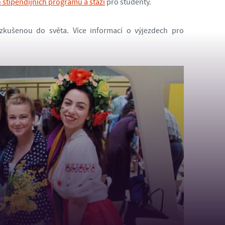
 stipendijních programů a stáží
pro studenty.
zkušenou do světa. Více informací o výjezdech pro