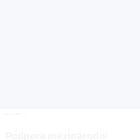
STUDENTI
MOBILITY ZAMĚSTNANCŮ
LETNÍ ŠKOLY
INTENZIVNÍ KURZY ČESKÉHO JAZYKA
MEZINÁRODNÍ MARKETING
PODPORA MEZINÁRODNÍ SPOLUPRÁCE
PARTNEŘI A PROJEKTY
WELCOME CENTRE
KONTAKTY
Podpora mezinárodní