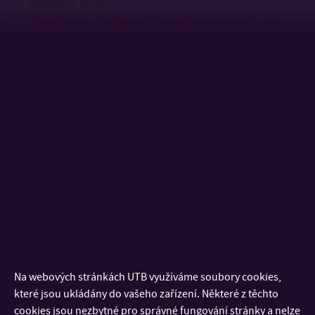
dodatečná výzva
Vyhodnocení – Podpora mezinárodní spolupráce 2021 –
dodatečná výzva – kategorie b
Prodloužení termínu pro kategorii podpory vzniku
společných studijních programů
Vyhlášení prodloužení termínu soutěže – Podpora
mezinárodní spolupráce 2021 – dodatečná výzva
Zadávací dokumentace – Podpora mezinárodní
spolupráce 2021 – dodatečná výzva k prodlouženému
termínu
Přihláška – Podpora mezinárodní spolupráce 2021 –
dodatečná výzva
Interní soutěž – Podpora mezinárodní
Na webových stránkách UTB využíváme soubory cookies,
spolupráce pro rok 2021
které jsou ukládány do vašeho zařízení. Některé z těchto
cookies jsou nezbytné pro správné fungování stránky a nelze