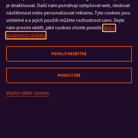
Vyhlášení soutěže – Podpora mezinárodní spolupráce 2021
je deaktivovat. Další nám pomáhají vylepšovat web, sledovat
Zadávací dokumentace – Podpora mezinárodní
návštěvnost nebo personalizovat reklamu. Tyto cookies jsou
spolupráce 2021
volitelné a o jejich použití můžete rozhodnout sami. Dejte
Přihláška – Podpora mezinárodní spolupráce 2021
nám prosím vědět, jaké cookies chcete povolit.
Více o
Komise pro hodnocení žádostí
souborech cookies
Podpořené projekty v rámci soutěže – Podpora
mezinárodní spolupráce 2021
POVOLIT NEZBYTNÉ
Pro schválené mobility
Závěrečná zpráva – Podpora mezinárodní spolupráce 2021
POVOLIT VŠE
Interní soutěž – Podpora mezinárodní
Vlastní výběr cookies
spolupráce pro rok 2020
Vyhlášení soutěže – Podpora mezinárodní spolupráce
2020
Podmínky soutěže – Podpora mezinárodní spolupráce
2020