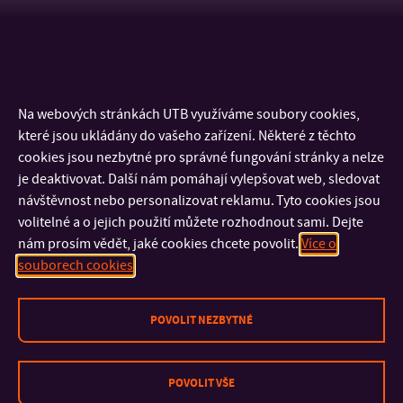
VYHLEDAT PROGRAM
Na webových stránkách UTB využíváme soubory cookies,
které jsou ukládány do vašeho zařízení. Některé z těchto
cookies jsou nezbytné pro správné fungování stránky a nelze
je deaktivovat. Další nám pomáhají vylepšovat web, sledovat
návštěvnost nebo personalizovat reklamu. Tyto cookies jsou
volitelné a o jejich použití můžete rozhodnout sami. Dejte
nám prosím vědět, jaké cookies chcete povolit.
Více o
KONTAKT
souborech cookies
DŮLEŽITÉ INFORMACE
POVOLIT NEZBYTNÉ
FAKULTY A SOUČÁSTI
POVOLIT VŠE