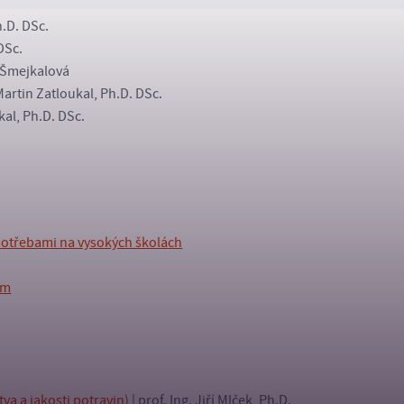
h.D. DSc.
DSc.
 Šmejkalová
 Martin Zatloukal, Ph.D. DSc.
kal, Ph.D. DSc.
potřebami na vysokých školách
rm
a a jakosti potravin)
| prof. Ing. Jiří Mlček, Ph.D.