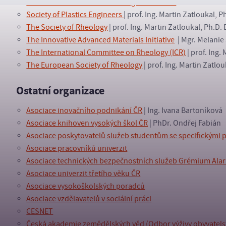
Publishers International Linking
Association
Society of Plastics Engineers
| prof. Ing. Martin Zatloukal, P
The Society of Rheology
| prof. Ing. Martin Zatloukal, Ph.D. 
The Innovative Advanced Materials Initiative
| Mgr. Melanie
The International Committee on Rheology (ICR)
| prof. Ing.
The European Society of Rheology
| prof. Ing. Martin Zatlou
Ostatní organizace
Asociace inovačního podnikání ČR
| Ing. Ivana Bartoníková
Asociace knihoven vysokých škol ČR
| PhDr. Ondřej Fabián
Asociace poskytovatelů služeb studentům se specifickými 
Asociace pracovníků univerzit
Asociace technických bezpečnostních služeb Grémium Ala
Asociace univerzit třetího věku ČR
Asociace vysokoškolských poradců
Asociace vzdělavatelů v sociální práci
CESNET
Česká akademie zemědělských věd (Odbor výživy obyvatelstv