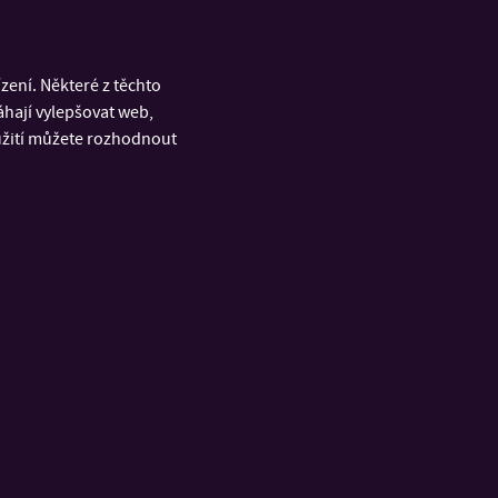
ení. Některé z těchto
áhají vylepšovat web,
| prof. Ing. Martin Zatloukal, Ph.D., DSc.
oužití můžete rozhodnout
ešová, Ph.D.
 Mgr. Silvie Stanická, Ph.D.
a Bartoníková
ury, MK ČR, MŠMT
| Mgr. Silvie Stanická, Ph.D.
oníková
 Fabián