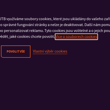
KNX národní skupina České republiky
Komora patentových zástupců
| Ing. Dana Kreizlová
Nadace Univerzity Tomáše Bati | PhDr. Ondřej Fabián
TB využíváme soubory cookies, které jsou ukládány do vašeho zaříz
Národní kancelář POPAI Central Europe
o správné fungování stránky a nelze je deaktivovat. Další nám pom
Odborná skupina reologie při České společnosti chemické
o personalizovat reklamu. Tyto cookies jsou volitelné a o jejich p
Platforma pro kreativní učení uMĚNÍM
| MgA. Jitka Honsová
ědět, jaké cookies chcete povolit.
Více o souborech cookies
Potravinářská komora České republiky
| doc. RNDr. Iva Bur
Rada ministra kultury pro výzkum, Ministerstvo kultury ČR
|
Vlastní výběr cookies
POVOLIT VŠE
Rada vysokých škol
| doc. Ing. Martin Sysel, Ph.D.
Region Bílé Karpaty
Regionální rozvojová agentura Východní Moravy
| Ing. Ivan
Sdružení automobilového průmyslu
Sdružení pro rozvoj Zlínského kraje
Sektorová platforma Rady pro velké výzkumné infrastrukt
Společnost vědeckotechnických parků ČR
| Ing. Ivana Bart
Svaz knihovníků a informačních pracovníků
| PhDr. Ondřej
Svaz průmyslu a dopravy České republiky