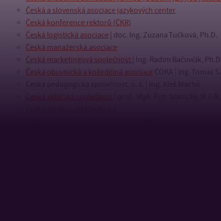
Česká a slovenská asociace jazykových center
Česká konference rektorů (ČKR)
Česká logistická asociace
| doc. Ing. Zuzana Tučková, Ph.D.
Česká manažerská asociace
Česká marketingová společnost
| Ing. Radim Bačuvčík, Ph.D
Česká obuvnická a kožedělná asociace
ČOKA | Ing. Tomáš S
Česká pedagogická společnost, o. s. | Ing. Aleš Machů
Česká sklářská společnost |
prof. MgA. Petr Stanický, M.F.A.
Česká společnost chemická
Česká společnost pro systémovou integraci
Českomoravský svaz mlékárenský
Československé sdružení uživatelů TeXu
(CSTUG)
Český svaz vědeckotechnických společností
Český výbor ICOM |
Mgr. Josef Kocourek, Ph.D.
Český výbor Světové organizace pro předškolní výchovu
Erasmus Student Network Česká republika
EUNIS
Hospodářská komora České republiky