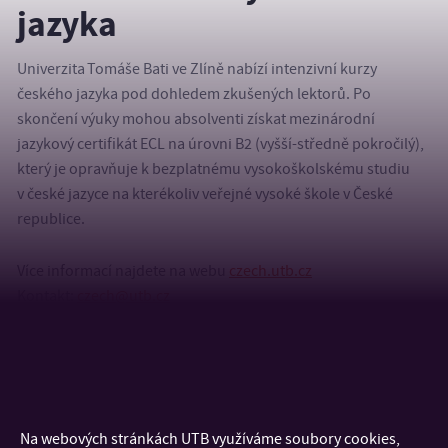
jazyka
Univerzita Tomáše Bati ve Zlíně nabízí intenzivní kurzy
českého jazyka pod dohledem zkušených lektorů. Po
skončení výuky mohou absolventi získat mezinárodní
jazykový certifikát ECL na úrovni B2 (vyšší-středně pokročilý),
který je opravňuje k bezplatnému vysokoškolskému studiu
v české jazyce na kterékoliv veřejné vysoké škole v České
republice.
Více informací najdete na webu
czech.utb.cz
Kontakt:
czech@utb.cz
Na webových stránkách UTB využíváme soubory cookies,