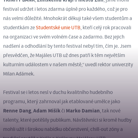
festival udržet i letos zdarma úplně pro každého, což je pro
nás velmi důležité. Mnohokrát děkuji také všem studentům a
studentkám ze
Studentské unie UTB
, kteří celý rok pracovali
na organizaci ve svém volném čase a zadarmo. Bez jejich
nadšení a odhodlání by tento festival nebyl tím, čím je. Jsem
přesvědčen, že Majáles UTB už dnes patří k těm největším
kulturním událostem v našem městě,“ uvedl rektor univerzity
Milan Adámek.
Festival se i letos nesl v duchu kvalitního hudebního
programu, který zahrnoval jak etablované umělce jako
Renne Dang
Adam Mišík
Marko Damian
,
či
, tak nové
talenty, které potěšily publikum. Návštěvníci si kromě hudby
mohli užít i širokou nabídku občerstvení, chill-out zóny a