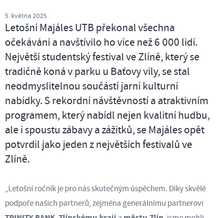
5. května 2025
Letošní Majáles UTB překonal všechna
očekávání a navštívilo ho více než 6 000 lidí.
Největší studentský festival ve Zlíně, který se
tradičně koná v parku u Baťovy vily, se stal
neodmyslitelnou součástí jarní kulturní
nabídky. S rekordní návštěvností a atraktivním
programem, který nabídl nejen kvalitní hudbu,
ale i spoustu zábavy a zážitků, se Majáles opět
potvrdil jako jeden z největších festivalů ve
Zlíně.
„Letošní ročník je pro nás skutečným úspěchem. Díky skvělé
podpoře našich partnerů, zejména generálnímu partnerovi
TRINITY BANK
Zlínskému kraji
městu Zlín
,
a
, jsme mohli