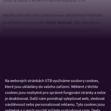
tradiční soutěž o Krále a Královnu Majálesu UTB.
Majáles zároveň i letos pokračoval v udržitelnosti festivalu
Čistý festival
prostřednictvím projektu
. Díky speciálním
třídícím košům a nepřetržitému úsilí úklidové čety zůstal
areál po celou dobu akce čistý a bez odpadu.
Pro více informací a fotogalerii z akce sledujte Instagram
@majalesutb
, facebookový profil
Majáles UTB
nebo webové
stránky
majales.utb.cz
.
Na webových stránkách UTB využíváme soubory cookies,
GALERIE
které jsou ukládány do vašeho zařízení. Některé z těchto
cookies jsou nezbytné pro správné fungování stránky a nelze
je deaktivovat. Další nám pomáhají vylepšovat web, sledovat
návštěvnost nebo personalizovat reklamu. Tyto cookies jsou
volitelné a o jejich použití můžete rozhodnout sami. Dejte