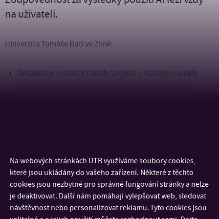
na uživateli.
Univerzita Tomáše Bati ve Zlíně:
Respektuje moderní trendy spojené s rozvojem umělé
inteligence, tyto trendy mohou v souladu s etickými
zásadami do jisté míry přispět k vyšší kvalitě vzdělávání a
míře poznání.
Považuje vlastní myšlení a vlastní práci za zásadní,
používání nástrojů AI by mělo být pouze podpůrné či
Na webových stránkách UTB využíváme soubory cookies,
doplňkové.
které jsou ukládány do vašeho zařízení. Některé z těchto
Vydávání výsledků AI v doslovné či upravené podobě za
cookies jsou nezbytné pro správné fungování stránky a nelze
vlastní dílo považuje za plagiátorství.
je deaktivovat. Další nám pomáhají vylepšovat web, sledovat
návštěvnost nebo personalizovat reklamu. Tyto cookies jsou
Upozorňuje na nebezpečí spojená s nekritickým