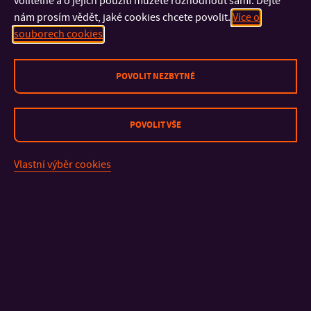
volitelné a o jejich použití můžete rozhodnout sami. Dejte
přijímáním výsledků AI.
nám prosím vědět, jaké cookies chcete povolit.
Více o
souborech cookies
POVOLIT NEZBYTNÉ
KONTAKT
POVOLIT VŠE
DŮLEŽITÉ INFORMACE
Vlastní výběr cookies
FAKULTY A SOUČÁSTI
RYCHLÉ ODKAZY