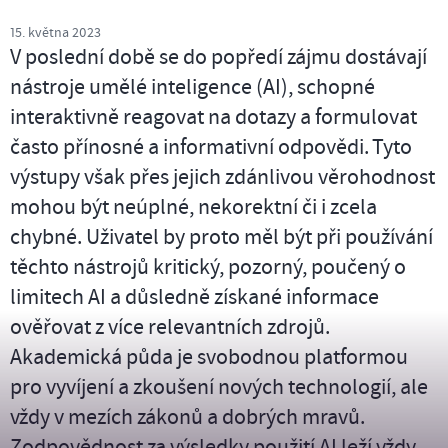
15. května 2023
V poslední době se do popředí zájmu dostávají
nástroje umělé inteligence (AI), schopné
interaktivně reagovat na dotazy a formulovat
často přínosné a informativní odpovědi. Tyto
výstupy však přes jejich zdánlivou věrohodnost
mohou být neúplné, nekorektní či i zcela
chybné. Uživatel by proto měl být při používání
těchto nástrojů kritický, pozorný, poučený o
limitech AI a důsledně získané informace
ověřovat z více relevantních zdrojů.
Akademická půda je svobodnou platformou
pro vyvíjení a zkoušení nových technologií, ale
vždy v mezích zákonů a dobrých mravů.
Zodpovědnost za výsledky použití AI leží vždy