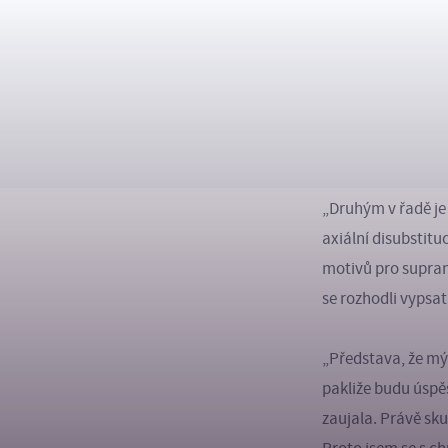
Sloučenina, 
Diamantanoidy nem
struktury odvodit
z atomů uhlíku. N
30. letech 20. st
výzkumné skupině 
„Druhým v řadě je 
axiální disubstit
motivů pro supram
se rozhodli vypsa
„Představa, že m
pakliže budu úspě
zaujala. Právě sku