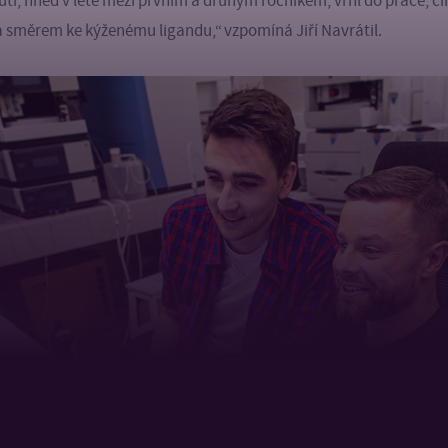
hutí, hned v létě mezi prvním a druhým ročníkem, vrhl do práce, 
ta směrem ke kýženému ligandu,“ vzpomíná Jiří Navrátil.