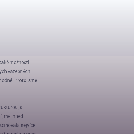
becně lze jejich
u složeného pouze
dík izolovaný ve
se v naší
 a dodává:
e také možností
ových vazebných
ýhodné. Proto jsme
rukturou, a
í, mě ihned
scinovala nejvíce.