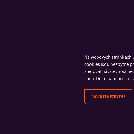
Cesta k cíli nebyl
třech letech „synt
Na webových stránkách U
reakční podmínky.
cookies jsou nezbytné pr
všechny překvapil
sledovat návštěvnost neb
ale především cen
sami. Dejte nám prosím v
jedno vazebné mís
host chemie mnoh
POVOLIT NEZBYTNÉ
Michal Rouchal.
Poslat přihl