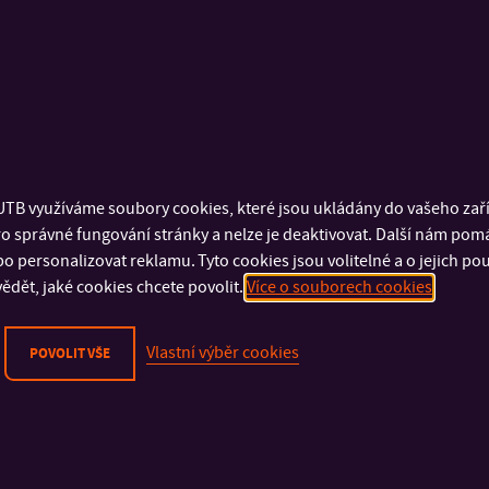
a jednoduchá. První desítky miligramů vysněného ligandu držel Jiř
etické dřiny“, kdy v některých případech bylo zapotřebí pečlivě o
TB využíváme soubory cookies, které jsou ukládány do vašeho zaříz
 Trpělivost a vynaložené úsilí se nakonec vyplatily. Nový diaman
o správné fungování stránky a nelze je deaktivovat. Další nám pom
 svými neočekávanými vlastnostmi. „Jirkovy výsledky jsou nejen 
o personalizovat reklamu. Tyto cookies jsou volitelné a o jejich p
né. Zejména schopnost ligandu vázat více makrocyklů těsně u s
ědět, jaké cookies chcete povolit.
Více o souborech cookies
to, a pravděpodobně v různých vzájemných orientacích, přináší d
o nového a otevírá dveře doposud zavřené nebo pouze pootevře
Vlastní výběr cookies
POVOLIT VŠE
ášku bylo dobré rozhodnutí