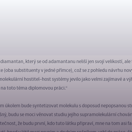
která na sebe nechala tři roky čekat
ají ve svém názvu obsaženo slovo „diamant“ jen tak náhodou. O
 od základních stavebních jednotek diamantu – známého nerost
ejmenším z řady diamantanoidů je adamantan, tricyklický uhlovo
oletí Stanislavem Landou z hodonínské ropy. „Chemií adamantanu 
zabýváme již více než 20 let,“ říká vedoucí práce Michal Rouchal
diamantan, který se od adamantanu neliší jen svojí velikostí, al
uce (oba substituenty v jedné přímce), což se z pohledu návrhu n
olekulární hostitel–host systémy jevilo jako velmi zajímavé a v
t na toto téma diplomovou práci.“
ým úkolem bude syntetizovat molekulu s doposud nepopsanou st
šný, budu se moci věnovat studiu jejího supramolekulární chován
tečnost, že budu první, kdo tuto látku připraví, mne na tom asi fa