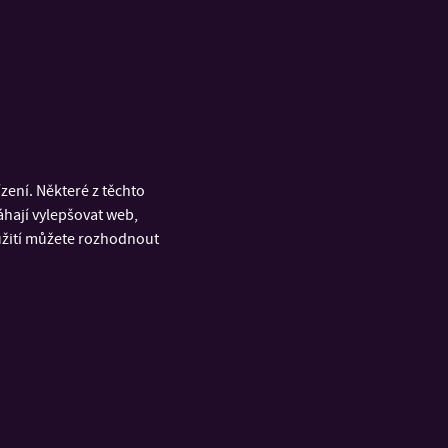
í v rukou až po
ptimalizovat
ení. Některé z těchto
tanový ligand
áhají vylepšovat web,
velmi zajímavé,
oužití můžete rozhodnout
ebe umístěných na
o světa hostitel–
né,“ dodává