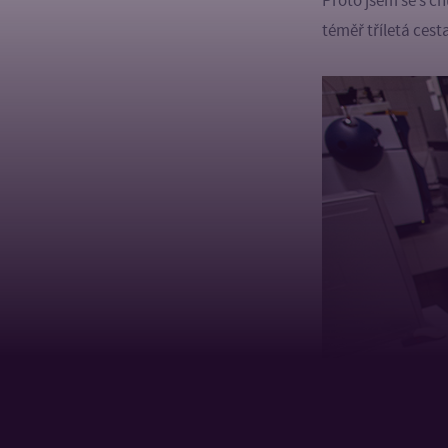
Proto jsem se s c
téměř tříletá ces