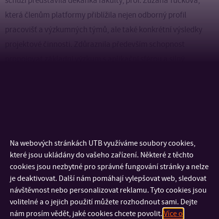
schůzi představila děkanka fakulty, prof. Zuzana Tučková,
která členům platformy přiblížila nejen odborný profil
pracovišť a výzkumných týmů, ale také konkrétní výsledky
projektové činnosti. Zdůraznila především schopnost
propojovat základní výzkum s aplikační sférou a silný
mezinárodní rozměr spolupráce.
Významnou pozornost vzbudily prezentované výsledky
Interreg
projektů realizovaných v rámci programů
a
Horizon Europe
. Ty potvrzují, že fakulta dokáže uspět
Na webových stránkách UTB využíváme soubory cookies,
v náročné evropské konkurenci a současně přinášet řešení
které jsou ukládány do vašeho zařízení. Některé z těchto
s konkrétním dopadem. Schopnost přetavit výzkum do
cookies jsou nezbytné pro správné fungování stránky a nelze
konkrétních aplikací se dnes stává klíčovou konkurenční
je deaktivovat. Další nám pomáhají vylepšovat web, sledovat
návštěvnost nebo personalizovat reklamu. Tyto cookies jsou
výhodou.
volitelné a o jejich použití můžete rozhodnout sami. Dejte
nám prosím vědět, jaké cookies chcete povolit.
Více o