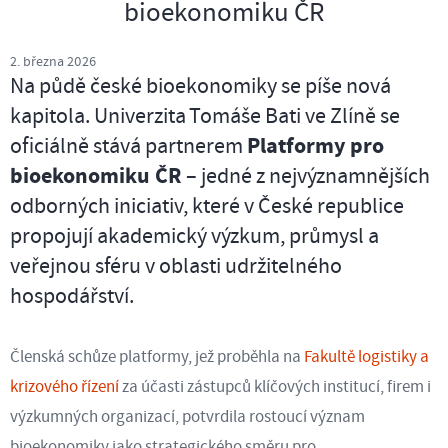
bioekonomiku ČR
2. března 2026
Na půdě české bioekonomiky se píše nová
kapitola. Univerzita Tomáše Bati ve Zlíně se
oficiálně stává partnerem
Platformy pro
bioekonomiku ČR
– jedné z nejvýznamnějších
odborných iniciativ, které v České republice
propojují akademický výzkum, průmysl a
veřejnou sféru v oblasti udržitelného
hospodářství.
Členská schůze platformy, jež proběhla na
Fakultě logistiky a
krizového řízení
za účasti zástupců klíčových institucí, firem i
výzkumných organizací, potvrdila rostoucí význam
bioekonomiky jako strategického směru pro