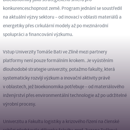
konkurenceschopnost země. Program jednání se soustředil
na aktuální výzvy sektoru – od inovací v oblasti materiálů a
energetiky přes cirkulární modely až po mezinárodní
spolupráci a financování výzkumu.
Vstup Univerzity Tomáše Bati ve Zlíně mezi partnery
platformy není pouze formálním krokem. Je vyústěním
dlouhodobé strategie univerzity, potažmo fakulty, která
systematicky rozvíjí výzkum a inovační aktivity právě
v oblastech, jež bioekonomika potřebuje – od materiálového
inženýrství přes environmentální technologie až po udržitelné
výrobní procesy.
Univerzitu a Fakultu logistiky a krizového řízení na členské