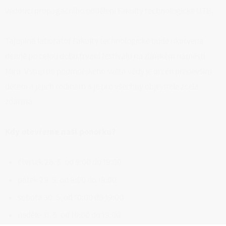
vedoucí propagačního oddělení Fakulty technologické UTB.
Tajuplná laboratoř Fakulty technologické bude ukotvena
denně po celou dobu trvání festivalu na zlínském náměstí
Míru. Vstup do podmořského světa vědy je určen především
dětem a jejich rodinám a je pro všechny objevitele zcela
zdarma.
Kdy otevřeme naši ponorku?
čtvrtek 28. 5. od 9:00 do 19:00
pátek 29. 5. od 9:00 do 19:00
sobota 30. 5. od 10:00 do 19:00
neděle 31. 5. od 10:00 do 19:00