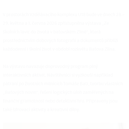
V prostorách Vzdělávacího komplexu U18 bude ve dnech 28.–
29. května a 1. června 2026 zpřístupněna výstava „Ze
školních lavic do života v baťovském Zlíně“, která
prostřednictvím dobových fotografií a dokumentů přiblíží
každodenní i školní život v období rozkvětu Baťova Zlína.
Na výstavu navazuje doprovodný program plný
interaktivních aktivit. Návštěvníci si vyzkouší například
pátrání po životních milnících Tomáše Bati, tvorbu vlastních
„Baťových novin“, řešení logických úloh zaměřených na
finanční gramotnost nebo detektivní hru. Připraveny jsou
také šifrovací aktivity a kreativní dílny.