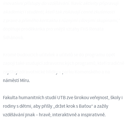
inovativní přístupy do vzdělávání. Navíc aktivity připravují
akademici i studenti, kteří tak získávají cenné zkušenosti
z praxe a přímého kontaktu s různými cílovými skupinami,“
doplňuje proděkanka pro vnější vztahy FHS Renata
Šilhánová.
Kromě budoucích učitelek a učitelů se do programu opět
zapojí také studující zdravotnických programů, kteří tradičně
zajišťují zdravotnické hlídky v parku Komenského a na
náměstí Míru.
Fakulta humanitních studií UTB zve širokou veřejnost, školy i
rodiny s dětmi, aby přišly „držet krok s Baťou“ a zažily
vzdělávání jinak – hravě, interaktivně a inspirativně.