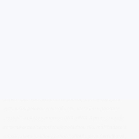
Letošní téma našeho festivalového programu nese název
„20 000 mil pod mořem s Fakultou technologickou“.
Návštěvníci se vydají na podmořskou cestu inspirovanou
světem Julese Verna, kde si na vlastní kůži vyzkouší, jaké to je
být badatelem v extrémních hloubkách.
„V podmořské laboratoři se děti i dospělí ponoří do
fascinujícího světa, kde se vědecké laboratoře mění
v dobrodružnou výpravu. Zájemci prozkoumají tajuplný
mikrosvět genetiky a odhalí tajemství ukrytá ve 20 tisících
párech bází. Na vlastní oči se podívají do mikroskopů a
vyzkouší si gelovou elektroforézu, která jim v podstatě
„rozbalí“ a ukáže samotnou DNA a RNA. A protože každá
správná expedice potřebuje pořádnou sílu, malí badatelé
odpálí raketu na lihový pohon,“
přibližuje Iva Čermáková,