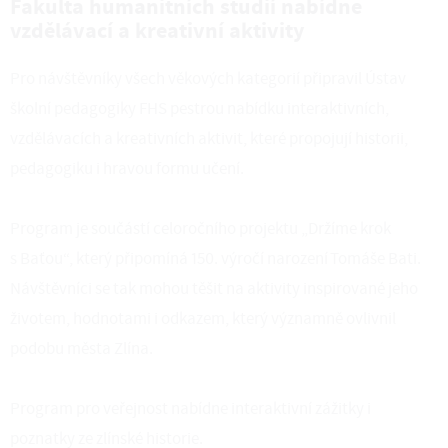
Fakulta humanitních studií nabídne
vzdělávací a kreativní aktivity
Pro návštěvníky všech věkových kategorií připravil Ústav
školní pedagogiky FHS pestrou nabídku interaktivních,
vzdělávacích a kreativních aktivit, které propojují historii,
pedagogiku i hravou formu učení.
Program je součástí celoročního projektu „Držíme krok
s Baťou“, který připomíná 150. výročí narození Tomáše Bati.
Návštěvníci se tak mohou těšit na aktivity inspirované jeho
životem, hodnotami i odkazem, který významně ovlivnil
podobu města Zlína.
Program pro veřejnost nabídne interaktivní zážitky i
poznatky ze zlínské historie.