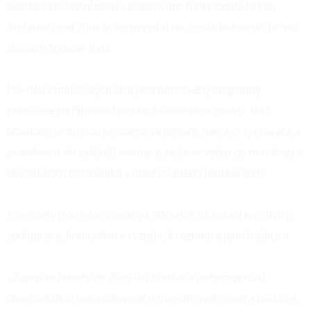
navrhovat vlastní město inspirované funkcionalistickou
architekturou Zlína nebo se vydat na „cestu kolem světa“ po
stopách Tomáše Bati.
Pro děti z mateřských škol jsou připraveny programy
zaměřené na filmovou tvorbu a řemeslnou tradici. Malí
účastníci se mohou proměnit ve filmaře, herce či vypravěče a
proniknout do základů animace, nebo se vydat do minulosti a
poznat život řemeslníků v době mladého Tomáše Bati.
Programy jsou koncipovány s důrazem na rozvoj kreativity,
spolupráce, komunikace i vztahu k regionu a jeho tradicím.
„Zapojení fakulty do Zlín Film Festivalu potvrzuje naši
dlouhodobou snahu otevírat univerzitu veřejnosti a přinášet