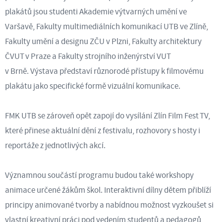
plakátů jsou studenti Akademie výtvarných umění ve
Varšavě, Fakulty multimediálních komunikací UTB ve Zlíně,
Fakulty umění a designu ZČU v Plzni, Fakulty architektury
ČVUT v Praze a Fakulty strojního inženýrství VUT
v Brně. Výstava představí různorodé přístupy k filmovému
plakátu jako specifické formě vizuální komunikace.
FMK UTB se zároveň opět zapojí do vysílání Zlín Film Fest TV,
které přinese aktuální dění z festivalu, rozhovory s hosty i
reportáže z jednotlivých akcí.
Významnou součástí programu budou také workshopy
animace určené žákům škol. Interaktivní dílny dětem přiblíží
principy animované tvorby a nabídnou možnost vyzkoušet si
vlastní kreativní práci pod vedením studentů a pedagogů