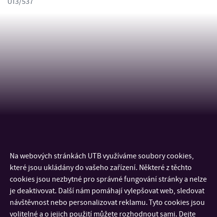
U13/537
Na webových stránkách UTB využíváme soubory cookies,
KONTAKT
které jsou ukládány do vašeho zařízení. Některé z těchto
cookies jsou nezbytné pro správné fungování stránky a nelze
DŮLEŽITÉ INFORMACE
je deaktivovat. Další nám pomáhají vylepšovat web, sledovat
návštěvnost nebo personalizovat reklamu. Tyto cookies jsou
volitelné a o jejich použití můžete rozhodnout sami. Dejte