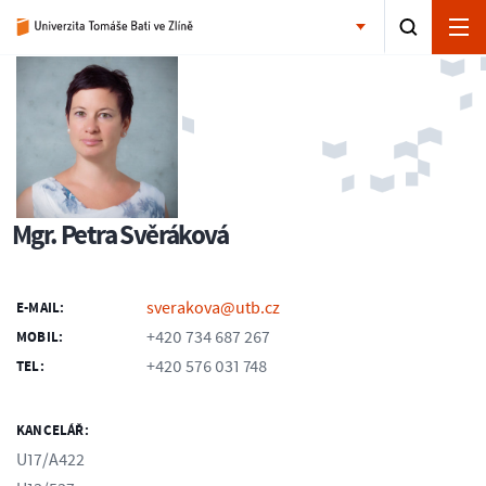
Mgr. Petra Svěráková
sverakova@utb.cz
E-MAIL:
+420 734 687 267
MOBIL:
+420 576 031 748
TEL:
KANCELÁŘ:
U17/A422