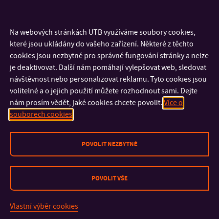
31
1
2
3
4
5
6
Prázdninová
angličtina
Na webových stránkách UTB využíváme soubory cookies,
pro základní
a střední
které jsou ukládány do vašeho zařízení. Některé z těchto
školy
cookies jsou nezbytné pro správné fungování stránky a nelze
je deaktivovat. Další nám pomáhají vylepšovat web, sledovat
návštěvnost nebo personalizovat reklamu. Tyto cookies jsou
KONTAKT
volitelné a o jejich použití můžete rozhodnout sami. Dejte
nám prosím vědět, jaké cookies chcete povolit.
Více o
souborech cookies
DŮLEŽITÉ INFORMACE
POVOLIT NEZBYTNÉ
FAKULTY A SOUČÁSTI
RYCHLÉ ODKAZY
POVOLIT VŠE
Vlastní výběr cookies