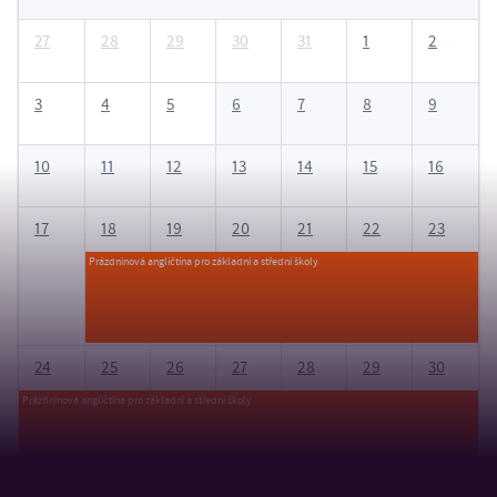
27
28
29
30
31
1
2
3
4
5
6
7
8
9
10
11
12
13
14
15
16
17
18
19
20
21
22
23
Prázdninová angličtina pro základní a střední školy
24
25
26
27
28
29
30
Prázdninová angličtina pro základní a střední školy