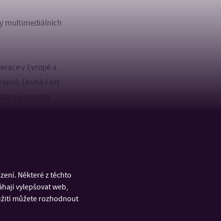
y multimediálních
perace v Evropě a
rajině. Druhá část
aktéry a metody
ami se novináři
 se na mezinárodní
ému prostoru,
ení. Některé z těchto
vní žurnalistikou a
áhají vylepšovat web,
oužití můžete rozhodnout