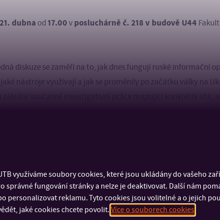
21. dubna
17.00
posluchárně č. 218 v budově U44
od
v
Fakult
dná diskuze se zaměří na to, jak dnes fungují ruské informační o
 jaké nástroje využívají a jak se proměnily po začátku války na Uk
zákulisí současné investigativní práce mapující konkrétní sítě, 
sku – včetně toho, jak se tyto operace odhalují, s jakými překážk
á smysl se jim systematicky věnovat.
novinář a spoluzakladatel reportážního deníku Voxpot. Zaměřuje
ost a vlivové operace. Dlouhodobě se věnuje Rusku a postsovětsk
TB využíváme soubory cookies, které jsou ukládány do vašeho zaříz
lní politice. Ve své práci propojuje terénní reportáže s investigati
o správné fungování stránky a nelze je deaktivovat. Další nám pom
o personalizovat reklamu. Tyto cookies jsou volitelné a o jejich p
tu Bulletproof.
ědět, jaké cookies chcete povolit.
Více o souborech cookies