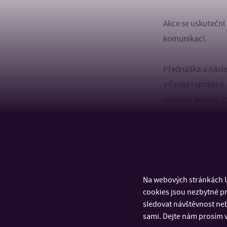
Akce se uskuteční
komunikací.
Přednáška a násle
v České republice,
nabídne pohled do 
ruského vlivu v Če
potýkají a proč m
Vojtěch Boháč je 
politiku, bezpečn
Na webových stránkách U
diplomacii a globá
cookies jsou nezbytné pr
sledovat návštěvnost neb
je autorem podcas
sami. Dejte nám prosím v