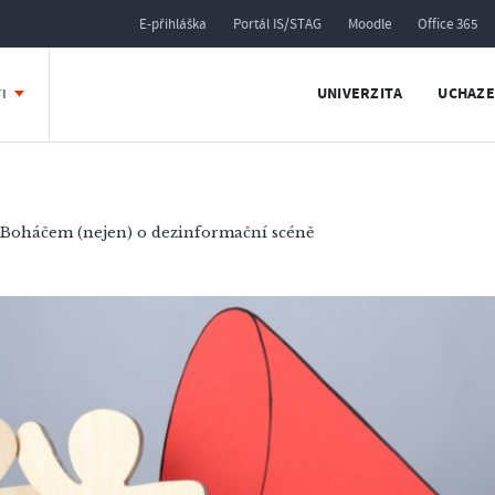
E-přihláška
Portál IS/STAG
Moodle
Office 365
UNIVERZITA
UCHAZE
TI
m Boháčem (nejen) o dezinformační scéně