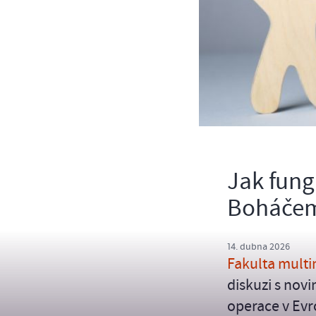
Jak fung
Boháčem 
14. dubna 2026
Fakulta mult
diskuzi s no
operace v Evr