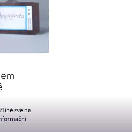
chem
ě
Zlíně zve na
nformační