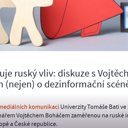
uje ruský vliv: diskuze s Vojtě
(nejen) o dezinformační scén
imediálních komunikací
Univerzity Tomáše Bati ve 
vinářem Vojtěchem Boháčem zaměřenou na ruské i
opě a České republice.