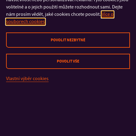
volitelné a o jejich použití můžete rozhodnout sami. Dejte
nám prosím vědět, jaké cookies chcete povolit.
Více o
souborech cookies
Výzkum
jednorázových
POVOLIT NEZBYTNÉ
plastů
POVOLIT VŠE
Vlastní výběr cookies
Zeptejte se přímo studenta!
Zajímají vás podpultovky, které může znát jen ten, kdo právě
studuje? No problemo, tu je kontakt: