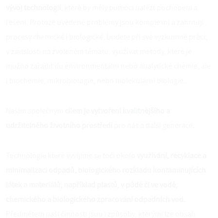
vývoj technologií
, které by měly pomoci nalézt pochopení a
řešení. Protože uvedené problémy jsou komplexní a zahrnují
procesy chemické i biologické, budete při své výzkumné práci,
v závislosti na zvoleném tématu, využívat metody, které je
možno zařadit do environmentální nebo analytické chemie, ale
i biochemie, mikrobiologie, nebo molekulární biologie.
Naším společným
cílem je vytvoření kvalitnějšího a
udržitelného životního prostředí
pro nás a další generace.
Technologie které vyvíjíme se točí okolo
využívání, recyklace a
minimalizaci odpadů, biologického rozkladu kontaminujících
látek a materiálů, například plastů, v půdě či ve vodě,
chemického a biologického zpracování odpadních vod
.
Předmětem naší činnosti jsou i způsoby, kterými lze obsah