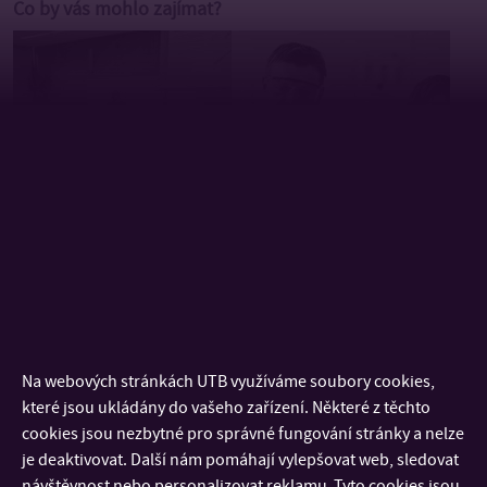
Co by vás mohlo zajímat?
Přijímací řízení
Školitelé
Témata
Proč jít na
Na webových stránkách UTB využíváme soubory cookies,
disertačních prací
doktorát?
které jsou ukládány do vašeho zařízení. Některé z těchto
cookies jsou nezbytné pro správné fungování stránky a nelze
je deaktivovat. Další nám pomáhají vylepšovat web, sledovat
návštěvnost nebo personalizovat reklamu. Tyto cookies jsou