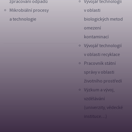
zpracování odpadů
Vývojář technologií
Mikrobiální procesy
v oblasti
a technologie
biologických metod
omezení
kontaminací
Vývojář technologií
v oblasti recyklace
Pracovník státní
správy v oblasti
životního prostředí
Výzkum a vývoj,
vzdělávání
(univerzity, vědecké
instituce…)