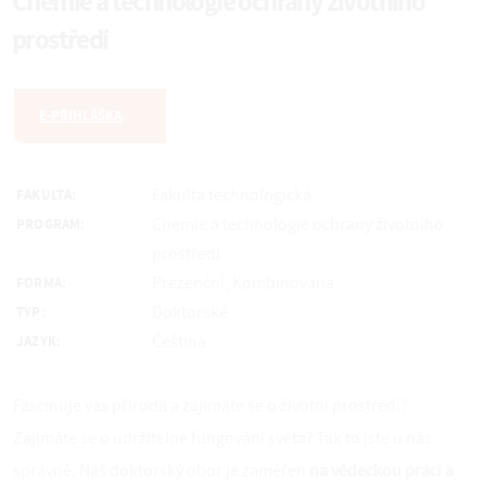
Chemie a technologie ochrany životního
prostředí
E-PŘIHLÁŠKA
Fakulta technologická
FAKULTA:
Chemie a technologie ochrany životního
PROGRAM:
prostředí
Prezenční, Kombinovaná
FORMA:
Doktorské
TYP:
Čeština
JAZYK:
Fascinuje vás příroda a zajímáte se o životní prostředí?
Zajímáte se o udržitelné fungování světa? Tak to jste u nás
správně. Náš doktorský obor je zaměřen
na vědeckou práci a