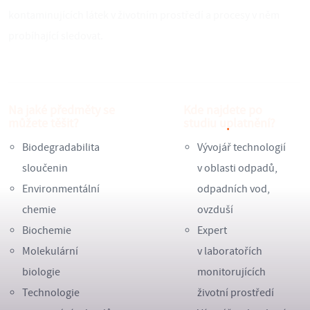
kontaminujících látek v životním prostředí a procesy v něm
probíhající sledovat.
Na jaké předměty se
Kde najdete po
můžete těšit?
studiu uplatnění?
Biodegradabilita
Vývojář technologií
sloučenin
v oblasti odpadů,
Environmentální
odpadních vod,
chemie
ovzduší
Biochemie
Expert
Molekulární
v laboratořích
biologie
monitorujících
Technologie
životní prostředí