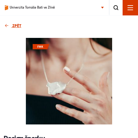
ZPĚT
FMK