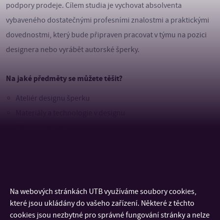
podpory prodeje. Cílem studia je vychovat absolventa
vybaveného dostatečnými profesními znalostmi a praktickými
dovednostmi, který bude připraven pracovat v týmu na pozici
designera nebo vyrábět autorské šperky.
Na jaké předměty se můžete těšit?
Ateliér designu šperku
Materiály a technologie v designu
Obalový design
Dějiny šperku
Typografie
Výtvarná kompozice
Plenér
Na webových stránkách UTB využíváme soubory cookies,
Základy digitální fotografie
které jsou ukládány do vašeho zařízení. Některé z těchto
cookies jsou nezbytné pro správné fungování stránky a nelze
Kresba