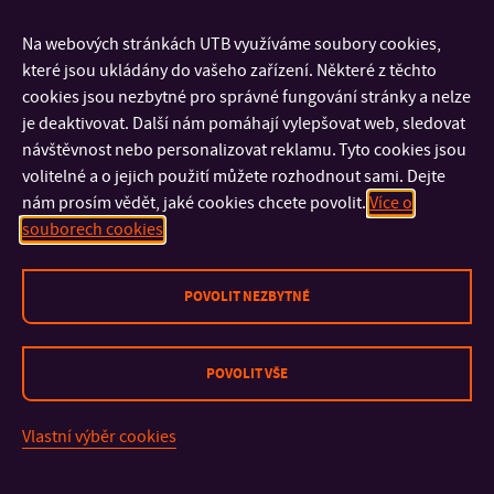
Na webových stránkách UTB využíváme soubory cookies,
Klíčovým aspektem partnerských vztahů zůstává silná
které jsou ukládány do vašeho zařízení. Některé z těchto
cookies jsou nezbytné pro správné fungování stránky a nelze
provázanost s dalšími studentskými výměnami a rozvoj
je deaktivovat. Další nám pomáhají vylepšovat web, sledovat
aplikovaného výzkumu. Čeští akademici v Tokiu osobně
návštěvnost nebo personalizovat reklamu. Tyto cookies jsou
navštívili dva studenty FAI UTB, kteří na tamní univerzitě
volitelné a o jejich použití můžete rozhodnout sami. Dejte
právě absolvují tříměsíční odbornou stáž. V rámci
nám prosím vědět, jaké cookies chcete povolit.
Více o
souborech cookies
probíhajících mobilit se rovněž počítá s dvouměsíčním
odborným pobytem japonského studenta na FAI ve Zlíně.
POVOLIT NEZBYTNÉ
Všechny tyto studentské pobyty jsou financovány z aktivity
KA171 v rámci programu Erasmus+. Mezinárodní prestiž
zlínského pracoviště na závěr podtrhla odborná diskuse nad
POVOLIT VŠE
patentem vyvinutým Ústavem informatiky a umělé
inteligence, který byl úspěšně prezentován na světové
Vlastní výběr cookies
výstavě Expo 2025 v Ósace a jenž otevírá dveře k dalším