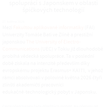
spolupráci s Japonskem v oblasti
špičkových technologií
27. května 2026
Mezi
Fakultou aplikované informatiky
(FAI)
Univerzity Tomáše Bati ve Zlíně a prestižní
japonskou
The University of Electro-
Communications
(UEC) v Tokiu již dlouhodobě
probíhá vědecká spolupráce. Ta v poslední
době získala na intenzitě především díky
evropskému projektu Erasmus+ KA171, v jehož
rámci absolvovali v polovině května 2026 čtyři
zlínští akademičtí pracovníci
edukačně‑technologický pobyt v Japonsku.
Cestě předcházela řada důležitých mobilit. Na přelomu let