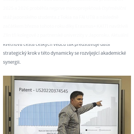
2025 a 2026 proběhla nejprve mimoprojektová čtyřměsíční
stáž japonského studenta z Tokia na FAI UTB a následně
začátkem března tohoto roku díky Erasmus+ KA171 navštívili
Zlín tři kolegové z partnerské univerzity v Japonsku. Aktuální
květnová cesta českých vědců tak představuje další
strategický krok v této dynamicky se rozvíjející akademické
synergii.