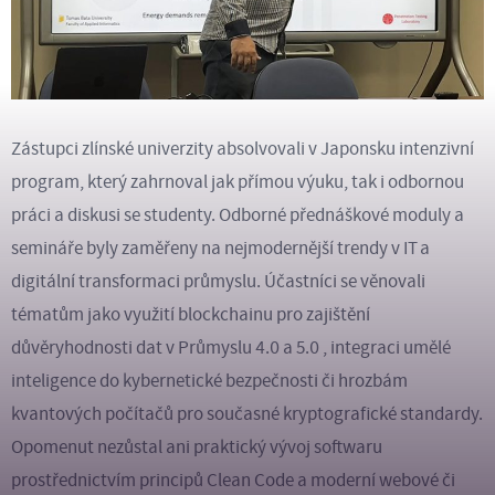
Zástupci zlínské univerzity absolvovali v Japonsku intenzivní
program, který zahrnoval jak přímou výuku, tak i odbornou
práci a diskusi se studenty. Odborné přednáškové moduly a
semináře byly zaměřeny na nejmodernější trendy v IT a
digitální transformaci průmyslu. Účastníci se věnovali
tématům jako využití blockchainu pro zajištění
důvěryhodnosti dat v Průmyslu 4.0 a 5.0 , integraci umělé
inteligence do kybernetické bezpečnosti či hrozbám
kvantových počítačů pro současné kryptografické standardy.
Opomenut nezůstal ani praktický vývoj softwaru
prostřednictvím principů Clean Code a moderní webové či