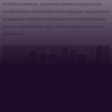
mobilní architektury. Významným bodem programu byla
rovněž návštěva historického města Nagasaki, organizovaná
ve spolupráci s Rotary International, která otevřela diskusní
prostor o odpovědnosti vědy a technologií pro budoucnost
společnosti.