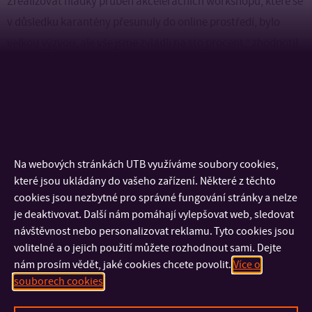
Zrealizovat hladký průběh akceleračních workshopů, které se
v důsledku karantény přesunuly do online prostředí, bylo
velkou výzvou, ale vše jsme zvládli na sto procent,“ zhodnotil
letošní ročník Petr Konečný z Technologického inovačního
centra.
Silnou motivací pro účast v soutěži jsou rovněž úspěchy
absolventů projektu Můj první milion z minulých let, například
Na webových stránkách UTB využíváme soubory cookies,
zlínské firmy VASKY, SUTU, DOLLER, Repetebox nebo třeba
které jsou ukládány do vašeho zařízení. Některé z těchto
Dave´s knives. Další, již 14. ročník, bude vyhlášený opět na
cookies jsou nezbytné pro správné fungování stránky a nelze
podzim, přesně 1. října 2020. Aktuální informace hledejte na
je deaktivovat. Další nám pomáhají vylepšovat web, sledovat
mujprvnimilion.cz
.
návštěvnost nebo personalizovat reklamu. Tyto cookies jsou
volitelné a o jejich použití můžete rozhodnout sami. Dejte
nám prosím vědět, jaké cookies chcete povolit.
Více o
Technologické inovační centrum
je společným podnikem
souborech cookies
Univerzity Tomáše Bati ve Zlíně a Zlínského kraje.