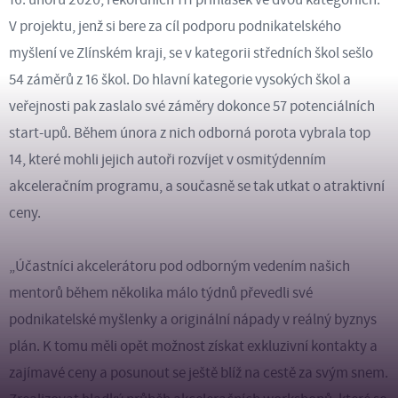
V projektu, jenž si bere za cíl podporu podnikatelského
myšlení ve Zlínském kraji, se v kategorii středních škol sešlo
54 záměrů z 16 škol. Do hlavní kategorie vysokých škol a
veřejnosti pak zaslalo své záměry dokonce 57 potenciálních
start-upů. Během února z nich odborná porota vybrala top
14, které mohli jejich autoři rozvíjet v osmitýdenním
akceleračním programu, a současně se tak utkat o atraktivní
ceny.
„Účastníci akcelerátoru pod odborným vedením našich
mentorů během několika málo týdnů převedli své
podnikatelské myšlenky a originální nápady v reálný byznys
plán. K tomu měli opět možnost získat exkluzivní kontakty a
zajímavé ceny a posunout se ještě blíž na cestě za svým snem.