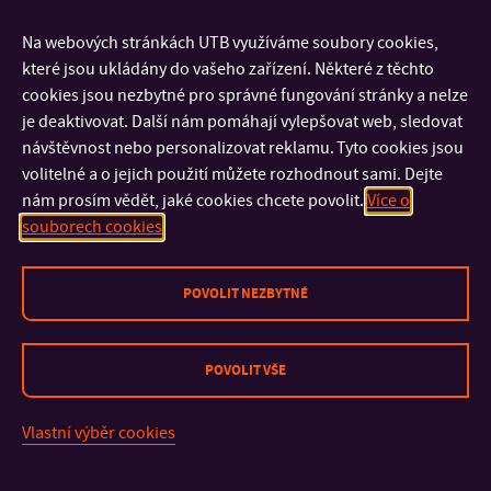
VaV na UTB ve Zlíně
Etický kodex UTB
Na webových stránkách UTB využíváme soubory cookies,
Strategie rozvoje lidských zdrojů Univerzity Tomáše Bati ve
které jsou ukládány do vašeho zařízení. Některé z těchto
Zlíně a Akční plán 2022-2025
cookies jsou nezbytné pro správné fungování stránky a nelze
Gender Equality Plan Univerzity Tomáše Bati ve Zlíně a
je deaktivovat. Další nám pomáhají vylepšovat web, sledovat
Akční plán 2022-2025
návštěvnost nebo personalizovat reklamu. Tyto cookies jsou
Strategie fyzické bezpečnosti UTB ve Zlíně na období 23+
volitelné a o jejich použití můžete rozhodnout sami. Dejte
nám prosím vědět, jaké cookies chcete povolit.
Více o
souborech cookies
POVOLIT NEZBYTNÉ
POVOLIT VŠE
KONTAKT
Vlastní výběr cookies