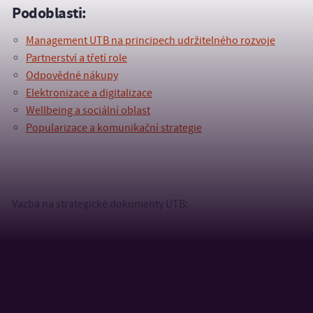
Podoblasti:
Management UTB na principech udržitelného rozvoje
Partnerství a třetí role
Odpovědné nákupy
Elektronizace a digitalizace
Wellbeing a sociální oblast
Popularizace a komunikační strategie
Vazba na strategické dokumenty UTB:
Statut Univerzity Tomáše Bati ve Zlíně včetně Etického
kodexu UTB
Strategie třetí role UTB ve Zlíně
Marketingová a komunikační strategie pro popularizaci