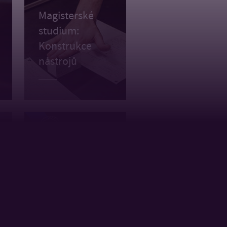
Magisterské
studium:
Konstrukce
nástrojů
Podcast
s absolventem
Laďou