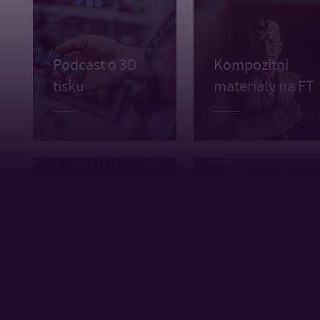
Podcast o 3D
Kompozitní
tisku
materiály na FT
Magisterské
studium:
Magisterské
Výrobní
studium: Řízení
inženýrství
jakosti