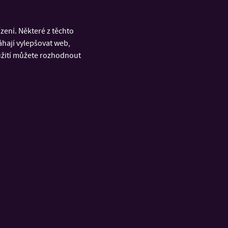
ení. Některé z těchto
áhají vylepšovat web,
Podcast
oužití můžete rozhodnout
s Martinem
studuje? No problemo, tu je kontakt: