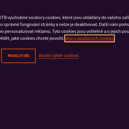
“>
Podcast
Podcast
TB využíváme soubory cookies, které jsou ukládány do vašeho zaříz
o správné fungování stránky a nelze je deaktivovat. Další nám pom
s absolventem
s děkanem
o personalizovat reklamu. Tyto cookies jsou volitelné a o jejich p
Honzou
Romanem
ědět, jaké cookies chcete povolit.
Více o souborech cookies
Vlastní výběr cookies
POVOLIT VŠE
Zeptejte se přímo studenta!
Zajímají vás podpultovky, které může znát jen ten, kdo právě 