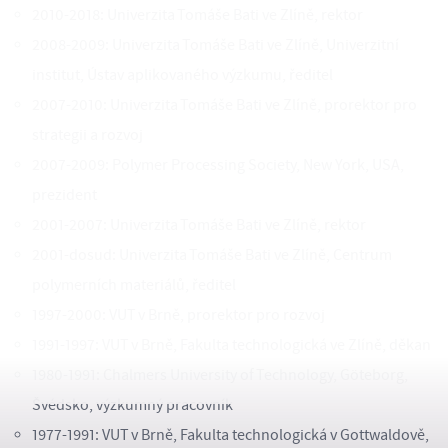
2010-2018: Univerzita Tomáše Bati ve Zlíně, rektor
2008-2009: Univerzita Tomáše Bati ve Zlíně, Univerzitní
institut, Ústav aplikovaného výzkumu, ředitel
2007-2010: Univerzita Tomáše Bati ve Zlíně, prorektor pro
strategii a rozvoj
2007-2009: Polymer Processing Society, New York, USA,
prezident
2001-2007: Univerzita Tomáše Bati ve Zlíně, rektor
2001-dosud: Univerzita Tomáše Bati ve Zlíně, Centrum
polymerních materiálů, ředitel
1997-2000: VUT v Brně, prorektor pro rozvoj
1991-1997: VUT v Brně, Fakulta technologická ve Zlíně, děkan
1980-1991: Chalmers University of Technology, Göteborg,
Švédsko, výzkumný pracovník
1977-1991: VUT v Brně, Fakulta technologická v Gottwaldově,