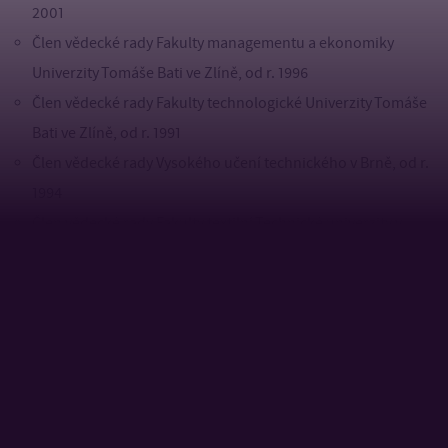
2001
Člen vědecké rady Fakulty managementu a ekonomiky
Univerzity Tomáše Bati ve Zlíně, od r. 1996
Člen vědecké rady Fakulty technologické Univerzity Tomáše
Bati ve Zlíně, od r. 1991
Člen vědecké rady Vysokého učení technického v Brně, od r.
1994
Člen vědecké rady Fakulty textilní Technické univerzity v
Liberci, 1994 - 2010
Člen vědecké rady Technické univerzity v Liberci, od r. 2010
Člen vědecké rady Trenčianské univerzity Alexandra
Dubčeka v Trenčíně, 2001-2007
Člen vědecké rady Univerzity Pardubice, od r. 2002
Člen oborové rady Fakulty chemické Vysokého učení
technického v Brně, obor Makromolekulární chemie, od r.