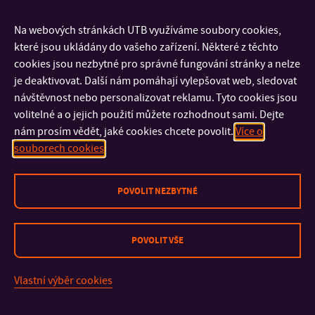
1997
Na webových stránkách UTB využíváme soubory cookies,
Člen oborové rady Fakulty textilní Technické univerzity v
které jsou ukládány do vašeho zařízení. Některé z těchto
Liberci, obor Textilní technika, od r. 1997
cookies jsou nezbytné pro správné fungování stránky a nelze
Člen oborové rady Fakulty technologické Univerzity Tomáše
je deaktivovat. Další nám pomáhají vylepšovat web, sledovat
Bati ve Zlíně, obor Chemie a technologie materiálů a
návštěvnost nebo personalizovat reklamu. Tyto cookies jsou
volitelné a o jejich použití můžete rozhodnout sami. Dejte
Chemie materiálů, od r. 2005
nám prosím vědět, jaké cookies chcete povolit.
Více o
Člen oborové komise při oborové radě doktorského
souborech cookies
studijního programu Chemie Fakulty přírodovědecké
Masarykovy univerzity v Brně, obor Makromolekulární
POVOLIT NEZBYTNÉ
chemie, od r. 2001
Člen oborové komise při oborové radě doktorského
POVOLIT VŠE
studijního programu Chemie Fakulty přírodovědecké
Masarykovy univerzity v Brně, obor Chemie
Vlastní výběr cookies
makromolekulárních látek, od r. 2007
Rada pro vědu a výzkum ČR – člen 2006-2007, stálý host