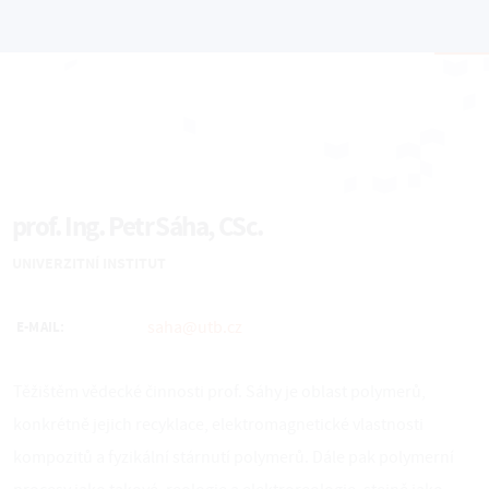
prof. Ing. Petr Sáha, CSc.
UNIVERZITNÍ INSTITUT
saha@utb.cz
E-MAIL:
Těžištěm vědecké činnosti prof. Sáhy je oblast polymerů,
konkrétně jejich recyklace, elektromagnetické vlastnosti
kompozitů a fyzikální stárnutí polymerů. Dále pak polymerní