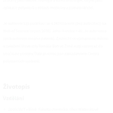
procesy jako takové, reologie a elektroreologie, stejně jako
aplikace polymerů v oblasti medicíny a potravinářství.
Je autorem 325 publikací se 4 243 citacemi (bez autocitací) na
Web of Science (srpen 2018). Jeho H-index = 40. Je autorem a
spoluautorem mnoha patentů. Zasloužil se významnou měrou
o založení Univerzity Tomáše Bati ve Zlíně a její rozvoj až do
současné podoby. Dále je mimo jiné zakladatelem Centra
polymerních systémů.
Životopis
Vzdělání
2000: VUT v Brně, Fakulta chemická, obor Materiálové