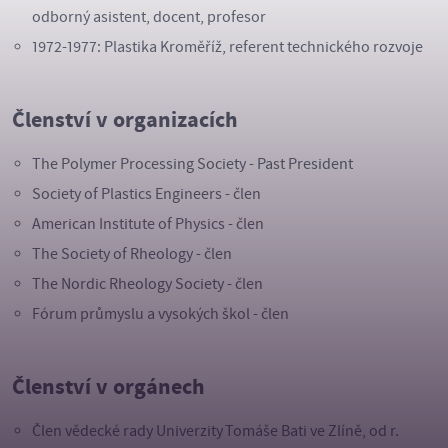
odborný asistent, docent, profesor
1972-1977: Plastika Kroměříž, referent technického rozvoje
Členství v organizacích
The Polymer Processing Society - Past President
Society of Plastics Engineers - člen
American Institute of Physics - člen
The Society of Rheology - člen
The Nordic Rheology Society - člen
Fórum průmyslu a vysokých škol - člen
Členství v orgánech
Člen vědecké rady Univerzity Tomáše Bati ve Zlíně, od r.