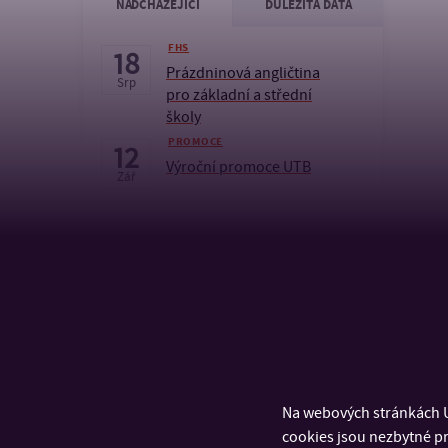
NADCHÁZEJÍCÍ
DŮLEŽITÁ DATA
FHS
18
Prázdninová angličtina
Srp
pro základní a střední
školy
PROMOCE
12
Výroční promoce UTB
Zář
KALENDÁŘ
Na webových stránkách U
cookies jsou nezbytné pr