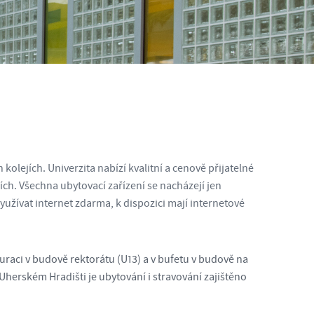
lejích. Univerzita nabízí kvalitní a cenově přijatelné
ích. Všechna ubytovací zařízení se nacházejí jen
užívat internet zdarma, k dispozici mají internetové
raci v budově rektorátu (U13) a v bufetu v budově na
 V Uherském Hradišti je ubytování i stravování zajištěno