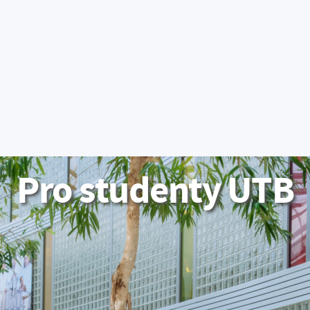
E-přihláška
Portál IS/STAG
Moodle
Office 365
UNIVERZITA
UCHAZE
TI
Pro studenty UTB