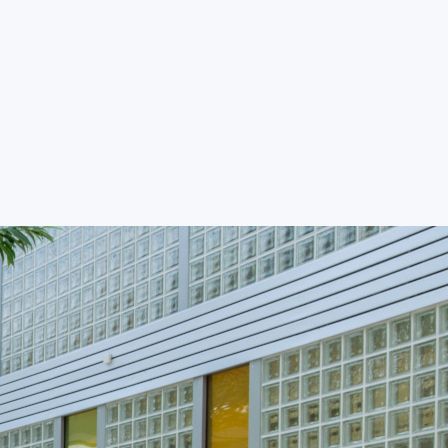
Student
Zaměstnanec
Kontakty
EN
Č
SPOLUPRÁCE
VĚDA A VÝZKUM
ABSOLVENT