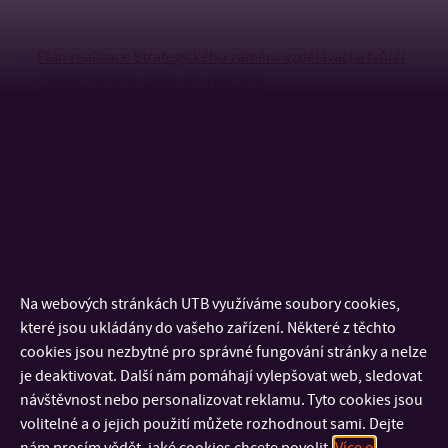
Plán realizace Strategického záměru vzdělávací a tvůrčí
činnosti UTB ve Zlíně pro rok 2019
Plán realizace Strategického záměru vzdělávací a tvůrčí
činnosti UTB ve Zlíně pro rok 2018
Plán realizace Strategického záměru vzdělávací a tvůrčí
činnosti UTB ve Zlíně pro rok 2017
Aktualizace Dlouhodobého záměru na r. 2016
Dlouhodobý záměr na období 2016 – 2020
Na webových stránkách UTB využíváme soubory cookies,
Aktualizace Dlouhodobého záměru na r. 2015
které jsou ukládány do vašeho zařízení. Některé z těchto
Aktualizace Dlouhodobého záměru na r. 2014
cookies jsou nezbytné pro správné fungování stránky a nelze
Aktualizace Dlouhodobého záměru na r. 2013
je deaktivovat. Další nám pomáhají vylepšovat web, sledovat
Aktualizace Dlouhodobého záměru na r. 2012
návštěvnost nebo personalizovat reklamu. Tyto cookies jsou
Aktualizace Dlouhodobého záměru na r. 2011
volitelné a o jejich použití můžete rozhodnout sami. Dejte
Dlouhodobý záměr na období 2011 – 2015
nám prosím vědět, jaké cookies chcete povolit.
Více o