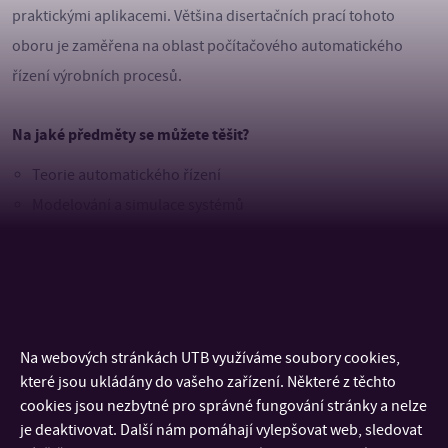
praktickými aplikacemi. Většina disertačních prací tohoto
oboru je zaměřena na oblast počítačového automatického
řízení výrobních procesů.
Na jaké předměty se můžete těšit?
Teorie automatického řízení
Modelování a simulace systémů
Identifikace systémů
Vybrané kapitoly z teorie řízení
Výpočetní technika v automatickém řízení
Kde najdete po studiu uplatnění?
Na webových stránkách UTB využíváme soubory cookies,
které jsou ukládány do vašeho zařízení. Některé z těchto
Absolvent tohoto studijního oboru bude odborníkem v oblasti
cookies jsou nezbytné pro správné fungování stránky a nelze
aplikace teoretických i praktických přístupů k automatickému
je deaktivovat. Další nám pomáhají vylepšovat web, sledovat