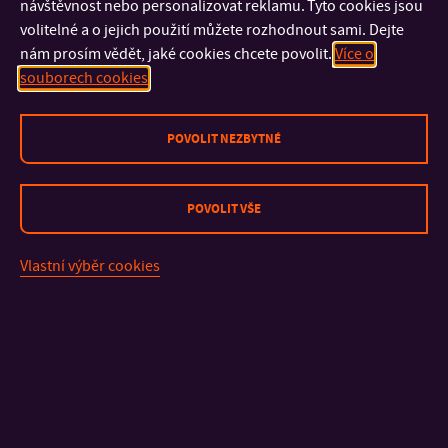
řízení s důrazem na využívání moderních informačních
návštěvnost nebo personalizovat reklamu. Tyto cookies jsou
volitelné a o jejich použití můžete rozhodnout sami. Dejte
technologií se schopností uplatnit se jak ve vědeckovýzkumné
nám prosím vědět, jaké cookies chcete povolit.
Více o
práci v rámci VŠ, výzkumných ústavů či oddělení, tak v oblasti
souborech cookies
odborného působení ve firmách.
POVOLIT NEZBYTNÉ
KONTAKT
POVOLIT VŠE
DŮLEŽITÉ INFORMACE
Vlastní výběr cookies
FAKULTY A SOUČÁSTI
RYCHLÉ ODKAZY