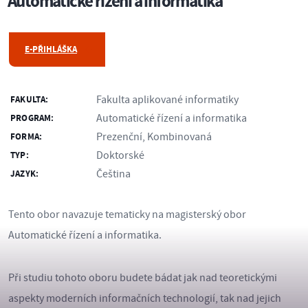
Automatické řízení a informatika
E-PŘIHLÁŠKA
Fakulta aplikované informatiky
FAKULTA:
Automatické řízení a informatika
PROGRAM:
Prezenční, Kombinovaná
FORMA:
Doktorské
TYP:
Čeština
JAZYK:
Tento obor navazuje tematicky na magisterský obor
Automatické řízení a informatika.
Při studiu tohoto oboru budete bádat jak nad teoretickými
aspekty moderních informačních technologií, tak nad jejich