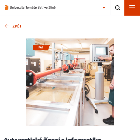
ZPĚT
FAI