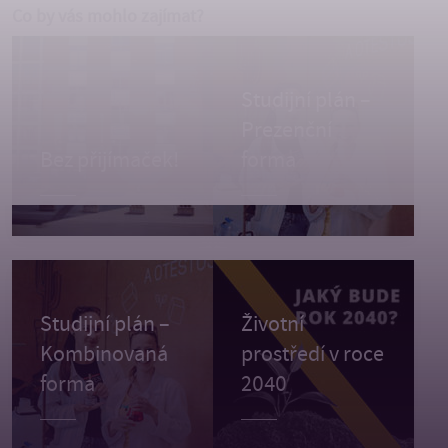
Co by vás mohlo zajímat?
Studijní plán –
Prezenční
Bez přijímaček!
forma
Studijní plán –
Životní
Kombinovaná
prostředí v roce
forma
2040