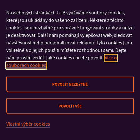
Na webových stránkách UTB využíváme soubory cookies,
které jsou ukládány do vašeho zařízení. Některé z těchto
cookies jsou nezbytné pro správné fungování stránky a nelze
Podcast
Podcast
je deaktivovat. Další nám pomáhají vylepšovat web, sledovat
s absolventem
s děkanem
návštěvnost nebo personalizovat reklamu. Tyto cookies jsou
Honzou
Romanem
volitelné a o jejich použití můžete rozhodnout sami. Dejte
nám prosím vědět, jaké cookies chcete povolit.
Více o
souborech cookies
POVOLIT NEZBYTNÉ
POVOLIT VŠE
Podcast Josef
Vlastní výběr cookies