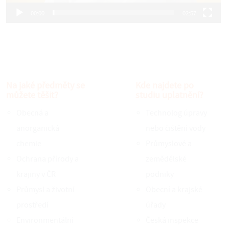
00:00
02:57
Na jaké předměty se
Kde najdete po
můžete těšit?
studiu uplatnění?
Obecná a
Technolog úpravy
anorganická
nebo čištění vody
chemie
Průmyslové a
Ochrana přírody a
zemědělské
krajiny v ČR
podniky
Průmysl a životní
Obecní a krajské
prostředí
úřady
Environmentální
Česká inspekce