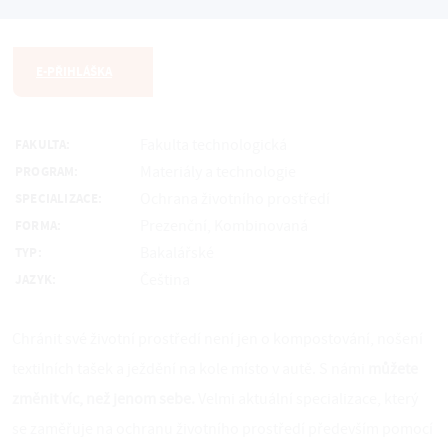
Ochrana životního prostředí
E-PŘIHLÁŠKA
Fakulta technologická
FAKULTA:
Materiály a technologie
PROGRAM:
Ochrana životního prostředí
SPECIALIZACE:
Prezenční, Kombinovaná
FORMA:
Bakalářské
TYP:
Čeština
JAZYK:
Chránit své životní prostředí není jen o kompostování, nošení
textilních tašek a ježdění na kole místo v autě. S námi
můžete
změnit víc, než jenom sebe.
Velmi aktuální specializace, který
se zaměřuje na ochranu životního prostředí především pomocí