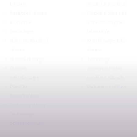
biologie
životního prostředí
Analytická chemie
Zkušební chemické
Biochemie
a mikrobiologické
Toxikologie
laboratoře
Makromolekulární
Krajské hygienické
chemie
stanice
Obecná ekologie
Technolog
Obecná
zpracování nebo
mikrobiologie
recyklace odpadů
Úvod do
Výzkumné instituce
biotechnologií
Technologie vody
Technologie
ochrany ovzduší