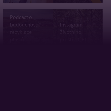
Podcast o
budoucnosti
Instagram
recyklace
Životního
plastů
prostředí FT
Podcast
Magisterské
s absolventkou
studium
Markétou