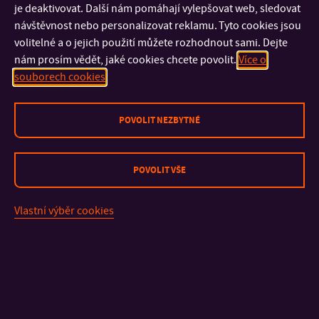
je deaktivovat. Další nám pomáhají vylepšovat web, sledovat
návštěvnost nebo personalizovat reklamu. Tyto cookies jsou
volitelné a o jejich použití můžete rozhodnout sami. Dejte
nám prosím vědět, jaké cookies chcete povolit.
Více o
souborech cookies
POVOLIT NEZBYTNÉ
KONTAKT
POVOLIT VŠE
Vlastní výběr cookies
DŮLEŽITÉ INFORMACE
FAKULTY A SOUČÁSTI
RYCHLÉ ODKAZY