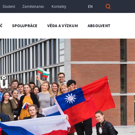
Student
Zaměstnanec
Kontakty
EN
Č
SPOLUPRÁCE
VĚDA A VÝZKUM
ABSOLVENT
ců