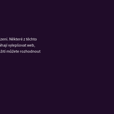
ení. Některé z těchto
áhají vylepšovat web,
oužití můžete rozhodnout