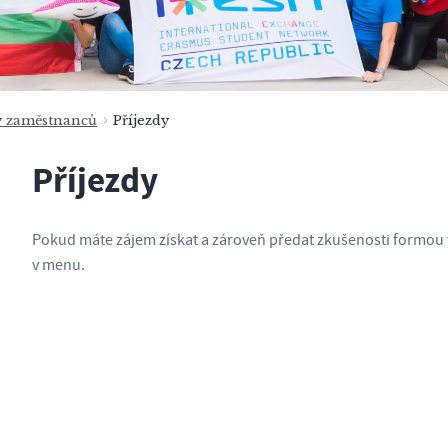
y zaměstnanců
Příjezdy
Příjezdy
Pokud máte zájem získat a zároveň předat zkušenosti formou vý
v menu.