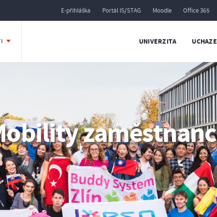
E-přihláška
Portál IS/STAG
Moodle
Office 365
UNIVERZITA
UCHAZE
TI
obility zaměstnan