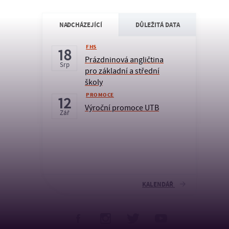
NADCHÁZEJÍCÍ
DŮLEŽITÁ DATA
FHS
18
Prázdninová angličtina
Srp
pro základní a střední
školy
PROMOCE
12
Výroční promoce UTB
Zář
KALENDÁŘ