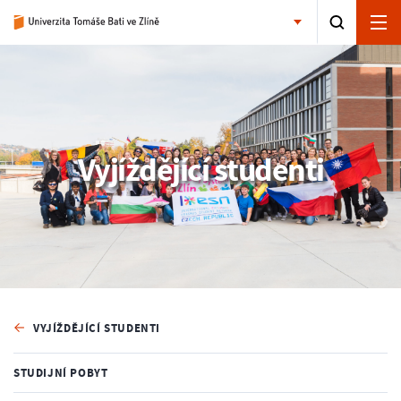
Vyjíždějící studenti
VYJÍŽDĚJÍCÍ STUDENTI
STUDIJNÍ POBYT