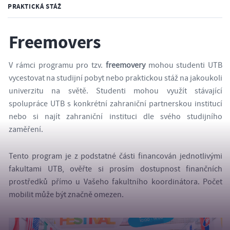
PRAKTICKÁ STÁŽ
Freemovers
V rámci programu pro tzv.
freemovery
mohou studenti UTB
vycestovat na studijní pobyt nebo praktickou stáž na jakoukoli
univerzitu na světě. Studenti mohou využít stávající
spolupráce UTB s konkrétní zahraniční partnerskou institucí
nebo si najít zahraniční instituci dle svého studijního
zaměření.
Tento program je z podstatné části financován jednotlivými
fakultami UTB, ověřte si prosím dostupnost finančních
prostředků přímo u Vašeho fakultního koordinátora. Počet
mobilit může být značně omezen.