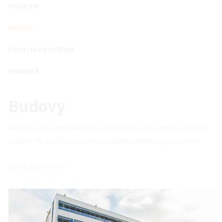
STUDENTI
BUDOVY
STUDIJNÍ PROSTŘEDÍ
PROMOCE
Budovy
Médiím nabízíme fotografie z prostředí univerzity k volnému
použití. Při publikaci snímku uvádějte následující popisek.
zdroj: archiv UTB