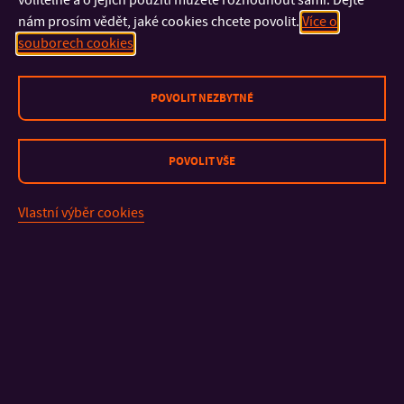
volitelné a o jejich použití můžete rozhodnout sami. Dejte
nám prosím vědět, jaké cookies chcete povolit.
Více o
souborech cookies
POVOLIT NEZBYTNÉ
POVOLIT VŠE
Vlastní výběr cookies