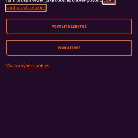
nám prosím vědět, jaké cookies chcete povolit.
Více o
souborech cookies
POVOLIT NEZBYTNÉ
POVOLIT VŠE
Vlastní výběr cookies
KONTAKT
DŮLEŽITÉ INFORMACE