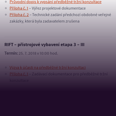
Průvodní dopis k vypsání předběžné tržní konzultace
Příloha č. 1
– Výřez projektové dokumentace
Příloha č. 2
– Technické zadání předchozí obdobné veřejné
zakázky, která byla zadavatelem zrušena
RIFT – přístrojové vybavení etapa 3 – III
Termín:
25. 7. 2018 v 10:00 hod.
Výzva k účasti na předběžné tržní konzultaci
Příloha č. 1
– Zadávací dokumentace pro předběžné tržní
konzultace
Laboratoře inteligentních robotických systémů
Termíny:
25. 5. 2018 a 28. 5. 2018 (časy viz Průvodní dopis)