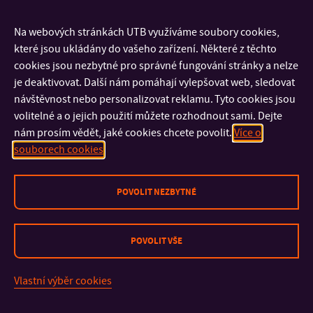
Průvodní dopis k vypsání předběžné tržní konzultace
Na webových stránkách UTB využíváme soubory cookies,
Příloha č. 1
– Technická specifikace předmětu VZ č. 1: MoVI-
které jsou ukládány do vašeho zařízení. Některé z těchto
FAI – Komplexní robotizovaná technologická linka
cookies jsou nezbytné pro správné fungování stránky a nelze
Příloha č. 2
– Technická specifikace předmětu VZ č. 2: MoVI-
je deaktivovat. Další nám pomáhají vylepšovat web, sledovat
návštěvnost nebo personalizovat reklamu. Tyto cookies jsou
FAI – Malé robotické pracoviště
volitelné a o jejich použití můžete rozhodnout sami. Dejte
nám prosím vědět, jaké cookies chcete povolit.
Více o
souborech cookies
POVOLIT NEZBYTNÉ
POVOLIT VŠE
Vlastní výběr cookies
KONTAKT