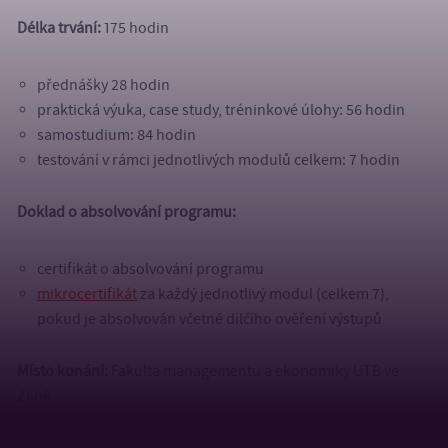
Délka trvání:
175 hodin
přednášky 28 hodin
praktická výuka, case study, tréninkové úlohy: 56 hodin
samostudium: 84 hodin
testování v rámci jednotlivých modulů celkem: 7 hodin
Doklad o absolvování programu:
certifikát o absolvování programu
mikrocertifikát
za každý jednotlivý modul (celkem 7),
pokud je absolvován včetně dílčího ověření výstupů
Místo konání:
Fakulta managementu a ekonomiky UTB ve
Zlíně
Datum konání:
leden – únor 2026
Cena:
ca 20–25 000 Kč bez DPH/osobu (v závislosti na místě