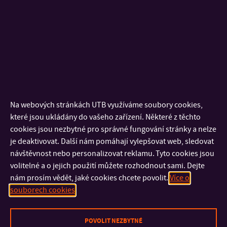
realizace a počtu přihlášených účastníků)
Zakončení kurzu:
závěrečné testování – písemné, aplikační,
vypracování projektu
Kontakt pro bližší informace a přihlášení do programu:
tucek@utb.cz
,
+420 733 690 583
Na webových stránkách UTB využíváme soubory cookies,
Jak si vytvořit business ve 21. století
které jsou ukládány do vašeho zařízení. Některé z těchto
cookies jsou nezbytné pro správné fungování stránky a nelze
Přemýšlíte o podnikání, ale nejste si jisti, že máte všechny
je deaktivovat. Další nám pomáhají vylepšovat web, sledovat
potřebné informace? Náš kurz vás provede celým procesem
návštěvnost nebo personalizovat reklamu. Tyto cookies jsou
od nápadu k založení vlastního podniku. Naučíte se podnikat
volitelné a o jejich použití můžete rozhodnout sami. Dejte
důležité kroky, jako je volba ideální právní formy podnikání,
nám prosím vědět, jaké cookies chcete povolit.
Více o
zajištění financování, možnosti dotací, marketing a řízení
souborech cookies
firemních procesů.
POVOLIT NEZBYTNÉ
Kurz spojuje teorii s praxí. Nejprve se seznámíte s teoretickými