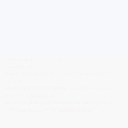
Délka trvání:
169 hodin
Přímá výuka: 30 hodin
Samostudium: 42 hodin
Příprava do hodin: 42 hodin
Příprava na zakončení: 55 hodin
Místo konání:
Fakulta aplikované informatiky UTB ve Zlíně
Datum konání:
12. – 20. 1. 2026
Cena:
10 000 Kč
Zakončení kurzu:
Písemný test a vypracování závěrečného
projektu
Doklad o absolvování programu:
Osvědčení o absolvování
programu,
Mikrocertifikát
Kontakt pro bližší informace a přihlášení do programu:
e-
mail:
zacek@utb.cz
, telefon:
+420 576 035 186