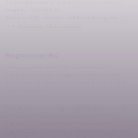
Doklad o absolvování programu:
Osvědčení o absolvování
programu,
Mikrocertifikát
Kontakt pro bližší informace a přihlášení do programu:
e-
mail:
jasek@utb.cz
,
+420 576 035 376
Programování PLC
Cílem programu je seznámit jeho účastníky s jedním
z nástrojů automatizace – programovatelnými automaty
(PLC). Absolventi získají přehled o možnostech jejich využití –
kladech i záporech.
Probírány jsou principy programování PLC podle normy IEC
61131-3 a to především programování pomocí Ladder
Diagramů (LD), Structured textu (ST) a Function Block
Diagramů (FBD). Součástí jsou i praktická cvičení v laboratoři,