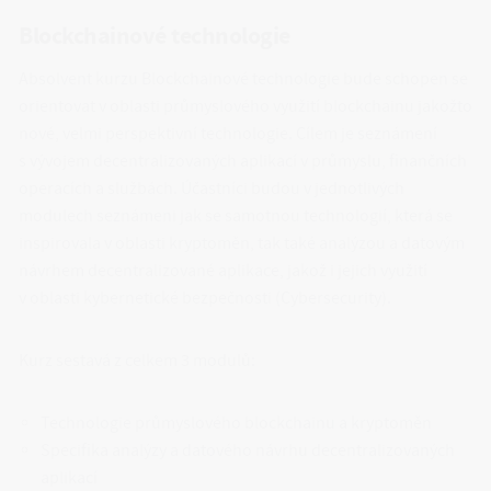
Blockchainové technologie
Absolvent kurzu Blockchainové technologie bude schopen se
orientovat v oblasti průmyslového využití blockchainu jakožto
nové, velmi perspektivní technologie. Cílem je seznámení
s vývojem decentralizovaných aplikací v průmyslu, finančních
operacích a službách. Účastníci budou v jednotlivých
modulech seznámeni jak se samotnou technologií, která se
inspirovala v oblasti kryptoměn, tak také analýzou a datovým
návrhem decentralizované aplikace, jakož i jejich využití
v oblasti kybernetické bezpečnosti (Cybersecurity).
Kurz sestavá z celkem 3 modulů:
Technologie průmyslového blockchainu a kryptoměn
Specifika analýzy a datového návrhu decentralizovaných
aplikací