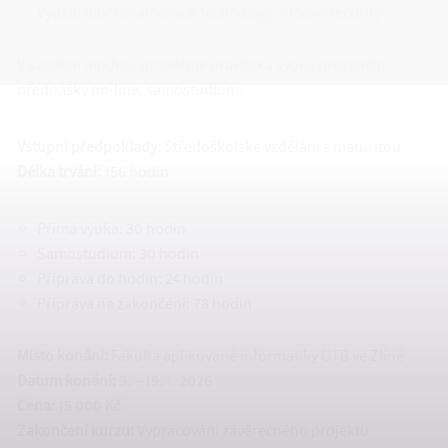
Využití blockchainových technologií v Cybersecurity
V každém modulu proběhne praktická výuka prezenční,
přednášky on-line, samostudium.
Vstupní předpoklady:
Středoškolské vzdělání s maturitou.
Délka trvání:
156 hodin
Přímá výuka: 30 hodin
Samostudium: 30 hodin
Příprava do hodin: 24 hodin
Příprava na zakončení: 78 hodin
Místo konání:
Fakulta aplikované informatiky UTB ve Zlíně
Datum konání:
3. – 19. 1. 2026
Cena:
15 000 Kč
Zakončení kurzu:
Vypracování závěrečného projektu