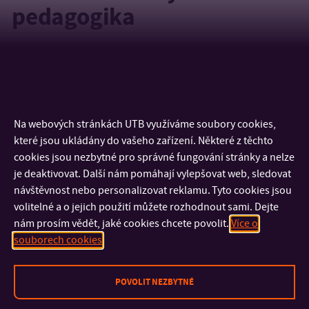
pedagogika
Aktuálně nejsou v této oblasti vypsány žádné kurzy. Sledujte
naši nabídku, může se brzy rozšířit.
Na webových stránkách UTB využíváme soubory cookies,
které jsou ukládány do vašeho zařízení. Některé z těchto
cookies jsou nezbytné pro správné fungování stránky a nelze
je deaktivovat. Další nám pomáhají vylepšovat web, sledovat
návštěvnost nebo personalizovat reklamu. Tyto cookies jsou
volitelné a o jejich použití můžete rozhodnout sami. Dejte
nám prosím vědět, jaké cookies chcete povolit.
Více o
souborech cookies
KONTAKT
POVOLIT NEZBYTNÉ
DŮLEŽITÉ INFORMACE