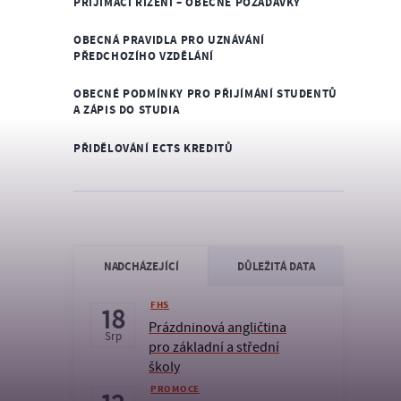
PŘIJÍMACÍ ŘÍZENÍ – OBECNÉ POŽADAVKY
OBECNÁ PRAVIDLA PRO UZNÁVÁNÍ
PŘEDCHOZÍHO VZDĚLÁNÍ
OBECNÉ PODMÍNKY PRO PŘIJÍMÁNÍ STUDENTŮ
A ZÁPIS DO STUDIA
PŘIDĚLOVÁNÍ ECTS KREDITŮ
NADCHÁZEJÍCÍ
DŮLEŽITÁ DATA
FHS
18
Prázdninová angličtina
Srp
pro základní a střední
školy
PROMOCE