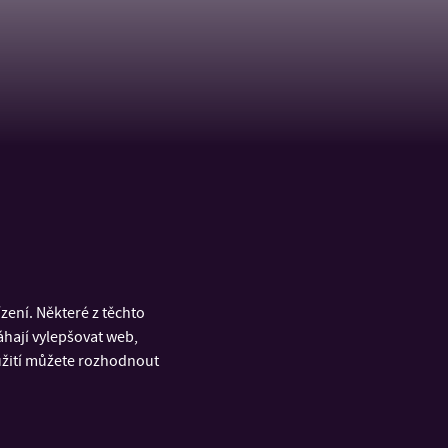
ení. Některé z těchto
áhají vylepšovat web,
oužití můžete rozhodnout