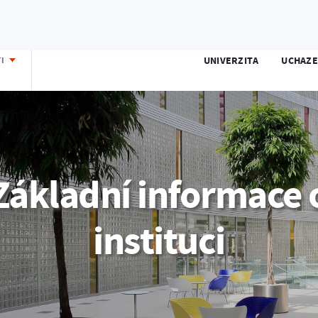
E-přihláška
Portál IS/STAG
Moodle
Office 365
UNIVERZITA
UCHAZE
TI
Základní informace 
instituci