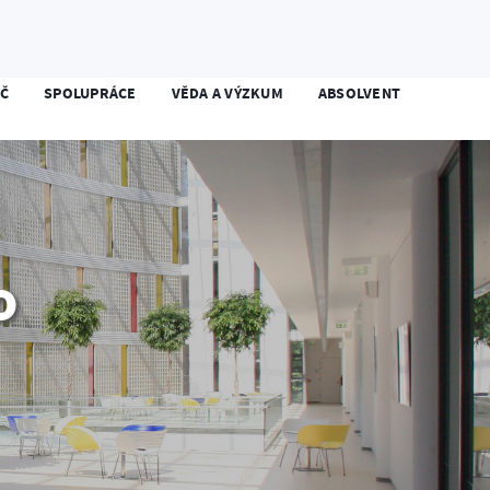
Student
Zaměstnanec
Kontakty
EN
Č
SPOLUPRÁCE
VĚDA A VÝZKUM
ABSOLVENT
o