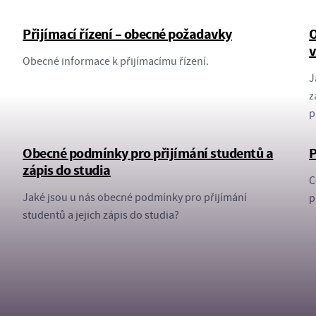
Přijímací řízení – obecné požadavky
O
v
Obecné informace k přijímacímu řízení.
J
z
p
Obecné podmínky pro přijímání studentů a
P
zápis do studia
C
Jaké jsou u nás obecné podmínky pro přijímání
p
studentů a jejich zápis do studia?