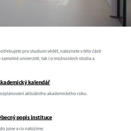
otřebujete pro studium vědět, naleznete v této části
 samotné univerzitě, tak i o možnostech studia a
kademický kalendář
ozplánování aktuálního akademického roku.
becný popis instituce
do jsme a co nabízíme.