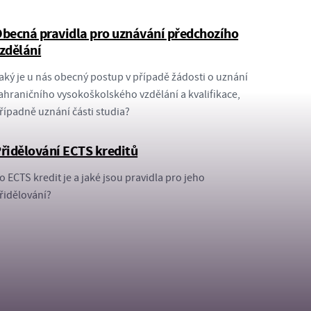
becná pravidla pro uznávání předchozího
zdělání
aký je u nás obecný postup v případě žádosti o uznání
ahraničního vysokoškolského vzdělání a kvalifikace,
řípadně uznání části studia?
řidělování ECTS kreditů
o ECTS kredit je a jaké jsou pravidla pro jeho
řidělování?