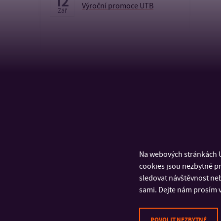
12
Výroční promoce UTB
Zář
KALENDÁŘ
Na webových stránkách U
cookies jsou nezbytné pr
sledovat návštěvnost neb
sami. Dejte nám prosím v
POVOLIT NEZBYTNÉ