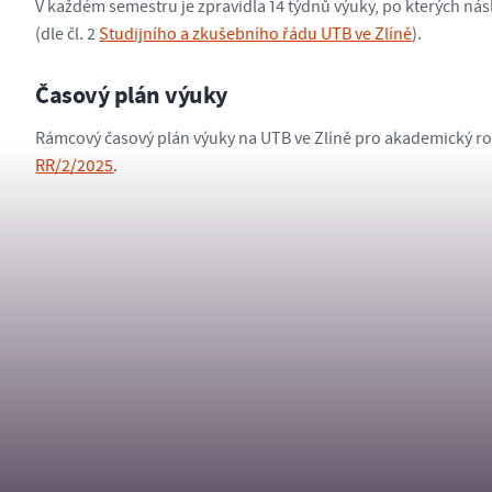
V každém semestru je zpravidla 14 týdnů výuky, po kterých n
(dle čl. 2
Studijního a zkušebního řádu UTB ve Zlíně
).
Časový plán výuky
Rámcový časový plán výuky na UTB ve Zlíně pro akademický r
RR/2/2025
.