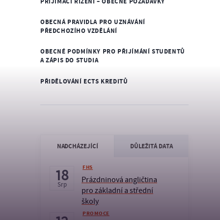
PŘIJÍMACÍ ŘÍZENÍ – OBECNÉ POŽADAVKY
OBECNÁ PRAVIDLA PRO UZNÁVÁNÍ
PŘEDCHOZÍHO VZDĚLÁNÍ
OBECNÉ PODMÍNKY PRO PŘIJÍMÁNÍ STUDENTŮ
A ZÁPIS DO STUDIA
PŘIDĚLOVÁNÍ ECTS KREDITŮ
NADCHÁZEJÍCÍ
DŮLEŽITÁ DATA
FHS
18
Prázdninová angličtina
Srp
pro základní a střední
školy
PROMOCE