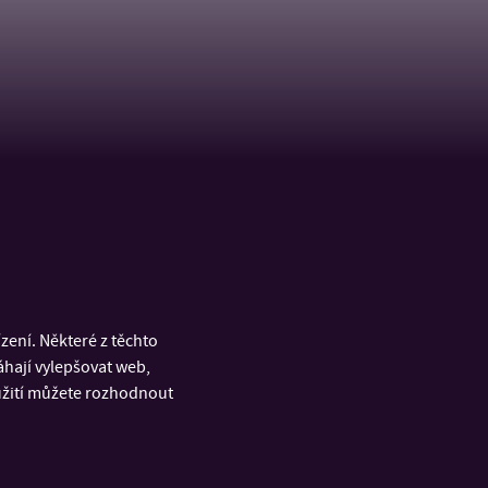
ení. Některé z těchto
áhají vylepšovat web,
oužití můžete rozhodnout