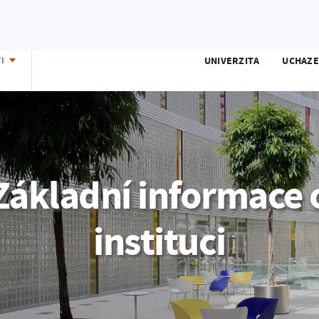
E-přihláška
Portál IS/STAG
Moodle
Office 365
UNIVERZITA
UCHAZE
TI
Základní informace 
instituci