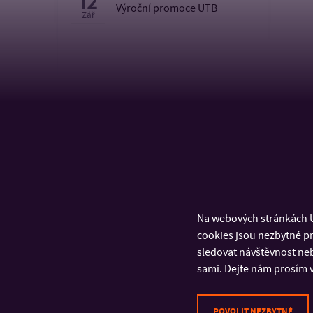
12
Výroční promoce UTB
Zář
KALENDÁŘ
Na webových stránkách U
cookies jsou nezbytné pr
sledovat návštěvnost neb
sami. Dejte nám prosím v
POVOLIT NEZBYTNÉ