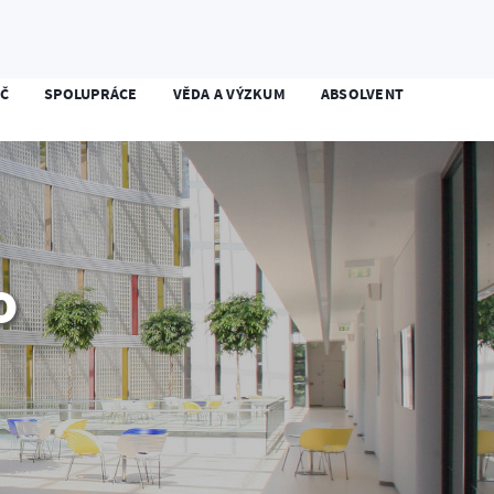
Student
Zaměstnanec
Kontakty
EN
Č
SPOLUPRÁCE
VĚDA A VÝZKUM
ABSOLVENT
o