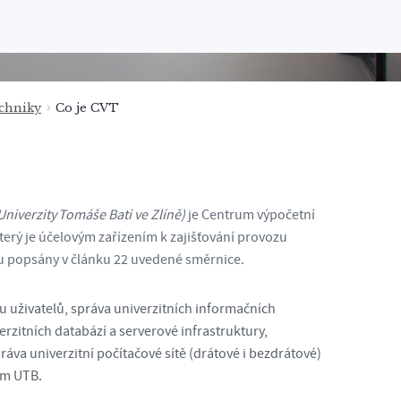
chniky
Co je CVT
niverzity Tomáše Bati ve Zlíně)
je Centrum výpočetní
terý je účelovým zařízením k zajišťování provozu
ou popsány v článku 22 uvedené směrnice.
u uživatelů, správa univerzitních informačních
erzitních databází a serverové infrastruktury,
va univerzitní počítačové sítě (drátové i bezdrátové)
em UTB.