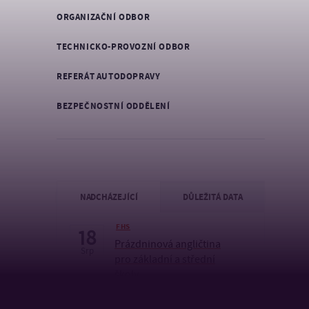
ORGANIZAČNÍ ODBOR
TECHNICKO-PROVOZNÍ ODBOR
REFERÁT AUTODOPRAVY
BEZPEČNOSTNÍ ODDĚLENÍ
NADCHÁZEJÍCÍ
DŮLEŽITÁ DATA
FHS
18
Prázdninová angličtina
Srp
pro základní a střední
školy
PROMOCE
12