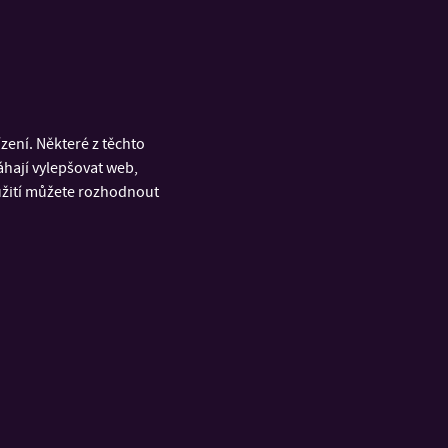
ení. Některé z těchto
áhají vylepšovat web,
oužití můžete rozhodnout