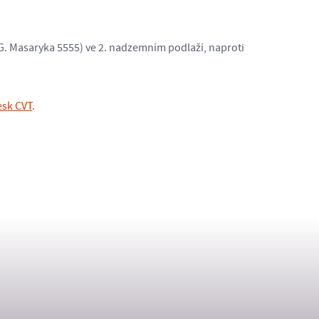
G. Masaryka 5555) ve 2. nadzemním podlaží, naproti
esk CVT
.