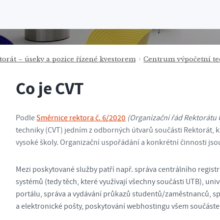
torát – úseky a pozice řízené kvestorem
Centrum výpočetní te
Co je CVT
Podle
Směrnice rektora č. 6/2020
(Organizační řád Rektorátu U
techniky (CVT) jedním z odborných útvarů součásti Rektorát, k
vysoké školy. Organizační uspořádání a konkrétní činnosti js
Mezi poskytované služby patří např. správa centrálního registr
systémů (tedy těch, které využívají všechny součásti UTB), univ
portálu, správa a vydávání průkazů studentů/zaměstnanců, sprá
a elektronické pošty, poskytování webhostingu všem součást