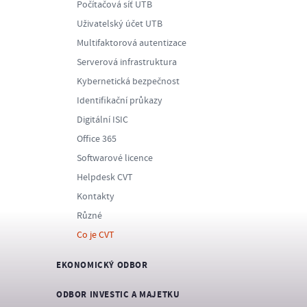
Počítačová síť UTB
Uživatelský účet UTB
Multifaktorová autentizace
Serverová infrastruktura
Kybernetická bezpečnost
Identifikační průkazy
Digitální ISIC
Office 365
Softwarové licence
Helpdesk CVT
Kontakty
Různé
Co je CVT
EKONOMICKÝ ODBOR
ODBOR INVESTIC A MAJETKU