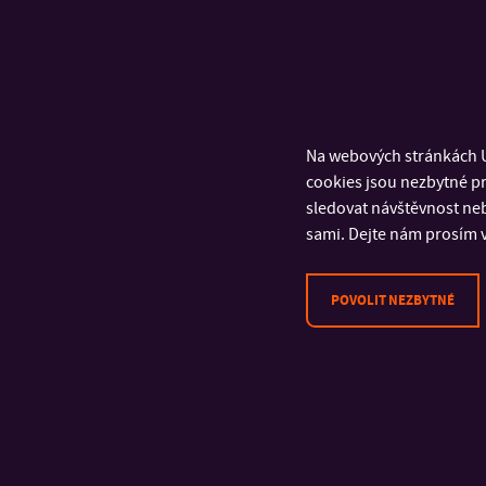
Výroční promoce UTB
Zář
Na webových stránkách U
KALENDÁŘ
cookies jsou nezbytné pr
sledovat návštěvnost neb
sami. Dejte nám prosím v
POVOLIT NEZBYTNÉ