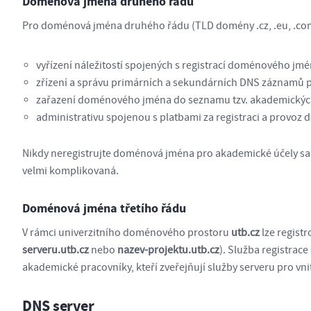
Doménová jména druhého řádu
Pro doménová jména druhého řádu (TLD domény .cz, .eu, .com
vyřízení náležitostí spojených s registrací doménového jm
zřízení a správu primárních a sekundárních DNS záznamů
zařazení doménového jména do seznamu tzv. akademický
administrativu spojenou s platbami za registraci a provo
Nikdy neregistrujte doménová jména pro akademické účely sam
velmi komplikovaná.
Doménová jména třetího řádu
V rámci univerzitního doménového prostoru
utb.cz
lze regist
serveru.utb.cz
nebo
nazev-projektu.utb.cz
). Služba registrac
akademické pracovníky, kteří zveřejňují služby serveru pro vni
DNS server