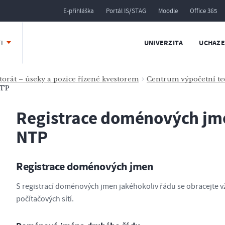
E-přihláška
Portál IS/STAG
Moodle
Office 365
UNIVERZITA
UCHAZE
TI
torát – úseky a pozice řízené kvestorem
Centrum výpočetní te
NTP
Registrace doménových jme
NTP
Registrace doménových jmen
S registrací doménových jmen jakéhokoliv řádu se obracejte v
počítačových sítí.