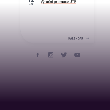
Výroční promoce UTB
Zář
KALENDÁŘ