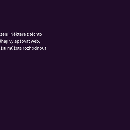
ení. Některé z těchto
áhají vylepšovat web,
oužití můžete rozhodnout