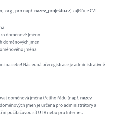
, .org.
,
pro např.
nazev_projektu.cz
) zajišťuje CVT:
éna
 pro doménové jméno
ch doménových jmen
z doménového jména
i na sebe! Následná přeregistrace je administrativně
rovat doménová jména třetího řádu (např.
nazev-
e doménových jmen je určena pro administrátory a
třní počítačovou síť UTB nebo pro Internet.