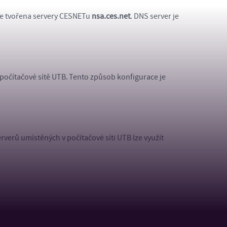
 je tvořena servery CESNETu
nsa.ces.net
. DNS server je
počítačové sítě UTB. Tento způsob konfigurace je
rverů umístěných v počítačové síti UTB lze využít