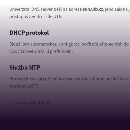
Univerzitní DNS server běží na adrese
sun.utb.cz
, jeho záloha
přístupný z vnitřní sítě UTB.
DHCP protokol
Slouží pro automatickou konfiguraci počítačů připojených do 
v počítačové síti UTB preferován.
Služba NTP
Pro synchronizaci přesného času vnitřních hodin počítačů a se
protokolu NTP.
Server:
ntp.utb.cz