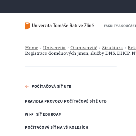
FAKULTY A SOUČÁS
Home
Univerzita
O univerzitě
Struktura
Rek
Registrace doménových jmen, služby DNS, DHCP, 
POČÍTAČOVÁ SÍŤ UTB
PRAVIDLA PROVOZU POČÍTAČOVÉ SÍTĚ UTB
WI-FI SÍŤ EDUROAM
POČÍTAČOVÁ SÍŤ NA VŠ KOLEJÍCH