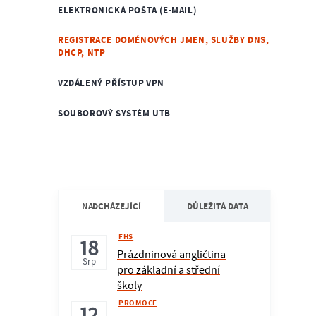
ELEKTRONICKÁ POŠTA (E-MAIL)
REGISTRACE DOMÉNOVÝCH JMEN, SLUŽBY DNS,
DHCP, NTP
VZDÁLENÝ PŘÍSTUP VPN
SOUBOROVÝ SYSTÉM UTB
NADCHÁZEJÍCÍ
DŮLEŽITÁ DATA
FHS
18
Prázdninová angličtina
Srp
pro základní a střední
školy
PROMOCE
12