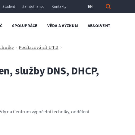
Student
Zaměstnanec
Kontakty
EN
Č
SPOLUPRÁCE
VĚDA A VÝZKUM
ABSOLVENT
chniky
Počítačová síť UTB
n, služby DNS, DHCP,
ždy na Centrum výpočetní techniky, oddělení